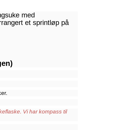
ningsuke med
arrangert et sprintløp på
gen)
ker.
keflaske. Vi har kompass til