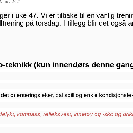
2. nov 2021
er i uke 47. Vi er tilbake til en vanlig tre
ltrening på torsdag. I tillegg blir det også 
o-teknikk (kun innendørs denne gan
 det orienteringsleker, ballspill og enkle kondisjonsle
delykt, kompass, refleksvest, innetøy og -sko og drik