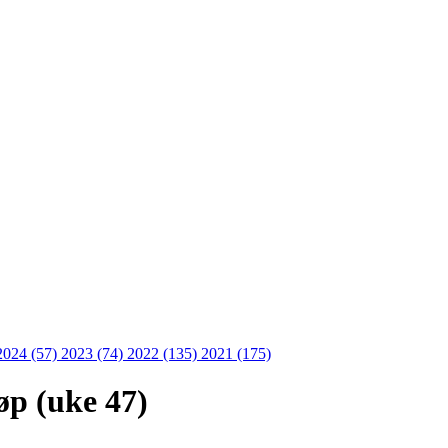
2024 (57)
2023 (74)
2022 (135)
2021 (175)
øp (uke 47)