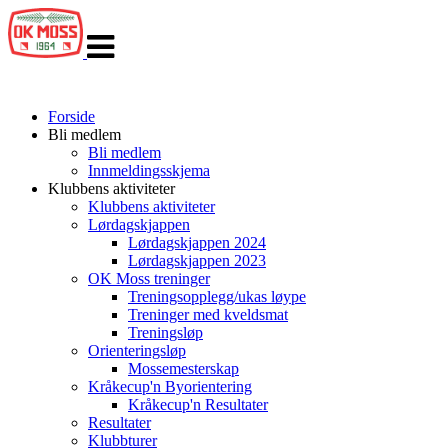
Veksle
navigasjon
Forside
Bli medlem
Bli medlem
Innmeldingsskjema
Klubbens aktiviteter
Klubbens aktiviteter
Lørdagskjappen
Lørdagskjappen 2024
Lørdagskjappen 2023
OK Moss treninger
Treningsopplegg/ukas løype
Treninger med kveldsmat
Treningsløp
Orienteringsløp
Mossemesterskap
Kråkecup'n Byorientering
Kråkecup'n Resultater
Resultater
Klubbturer