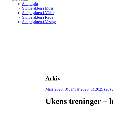
Stolpejakt
Stolpejakten i Moss
Stolpejakten i Våler
Stolpejakten i Råde
Stolpejakten i Vestby
Arkiv
Mars 2026 (3)
Januar 2026 (1)
2025 (26)
Ukens treninger + l