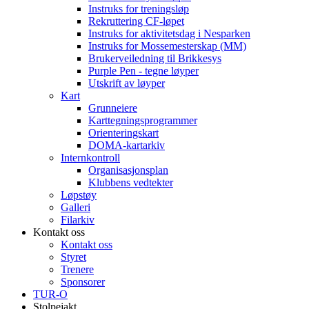
Instruks for treningsløp
Rekruttering CF-løpet
Instruks for aktivitetsdag i Nesparken
Instruks for Mossemesterskap (MM)
Brukerveiledning til Brikkesys
Purple Pen - tegne løyper
Utskrift av løyper
Kart
Grunneiere
Karttegningsprogrammer
Orienteringskart
DOMA-kartarkiv
Internkontroll
Organisasjonsplan
Klubbens vedtekter
Løpstøy
Galleri
Filarkiv
Kontakt oss
Kontakt oss
Styret
Trenere
Sponsorer
TUR-O
Stolpejakt