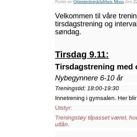
Postet av
Orienteringsklubben Moss
den
2
Velkommen til våre trening
tirsdagstrening og interval
søndag.
Tirsdag 9.11:
Tirsdagstrening med 
Nybegynnere 6
-10 år
Treningstid: 18:00-19:30
Innetrening i gymsalen. Her blir
Utstyr:
Treningstøy tilpasset været, ho
utlån.