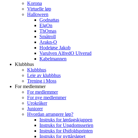
Korona
Virtuelle løp
Halloween
Godnattas
ElgOn
ThOmas
Småtroll
Arakn-O
Hodeløse Jakob
Varulven AlfredO Ulverud
Kabelmannen
Klubbhus
Klubbhus
Leie av klubbhus
Trening i Moss
For medlemmer
For medlemmer
For nye medlemmer
Urokråker
Juniorer
Hvordan arrangere løp?
Instruks for lørdagskjappen
Instruks for Ungdomsserien
Instruks for Østfoldsprinten
Instruks for nyttårsløpet