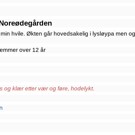
a Noreødegården
 min hvile. Økten går hovedsakelig i lysløypa men og
lemmer over 12 år
 og klær etter vær og føre, hodelykt.
n