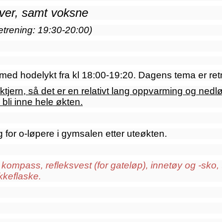
ver, samt voksne
etrening: 19:30-20:00)
 med hodelykt fra kl 18:00-19:20. Dagens tema er retn
tjern, så det er en relativt lang oppvarming og nedløp
bli inne hele økten.
for o-løpere i gymsalen etter uteøkten.
 kompass, refleksvest (for gateløp), innetøy og -sko, 
ikkeflaske.