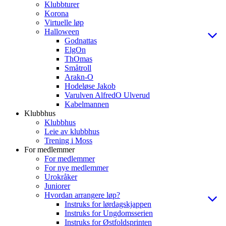
Klubbturer
Korona
Virtuelle løp
Halloween
Godnattas
ElgOn
ThOmas
Småtroll
Arakn-O
Hodeløse Jakob
Varulven AlfredO Ulverud
Kabelmannen
Klubbhus
Klubbhus
Leie av klubbhus
Trening i Moss
For medlemmer
For medlemmer
For nye medlemmer
Urokråker
Juniorer
Hvordan arrangere løp?
Instruks for lørdagskjappen
Instruks for Ungdomsserien
Instruks for Østfoldsprinten