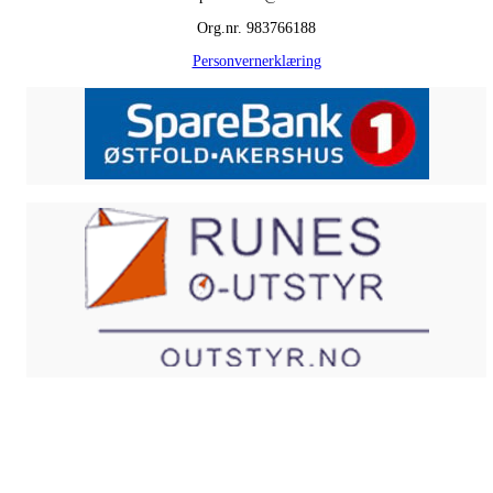
Org.nr. 983766188
Personvernerklæring