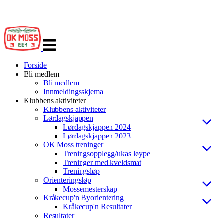
Veksle
navigasjon
Forside
Bli medlem
Bli medlem
Innmeldingsskjema
Klubbens aktiviteter
Klubbens aktiviteter
Lørdagskjappen
Lørdagskjappen 2024
Lørdagskjappen 2023
OK Moss treninger
Treningsopplegg/ukas løype
Treninger med kveldsmat
Treningsløp
Orienteringsløp
Mossemesterskap
Kråkecup'n Byorientering
Kråkecup'n Resultater
Resultater