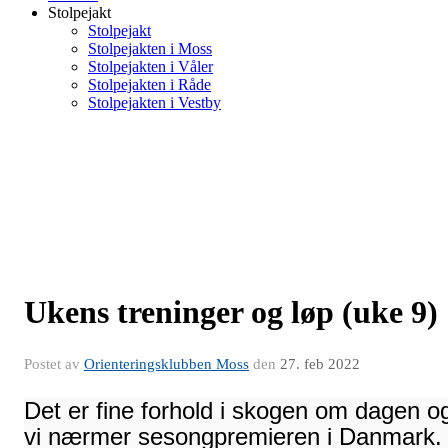
Stolpejakt
Stolpejakt
Stolpejakten i Moss
Stolpejakten i Våler
Stolpejakten i Råde
Stolpejakten i Vestby
Ukens treninger og løp (uke 9)
Postet av
Orienteringsklubben Moss
den
27. feb 2022
Det er fine forhold i skogen om dagen o
vi nærmer sesongpremieren i Danmark.