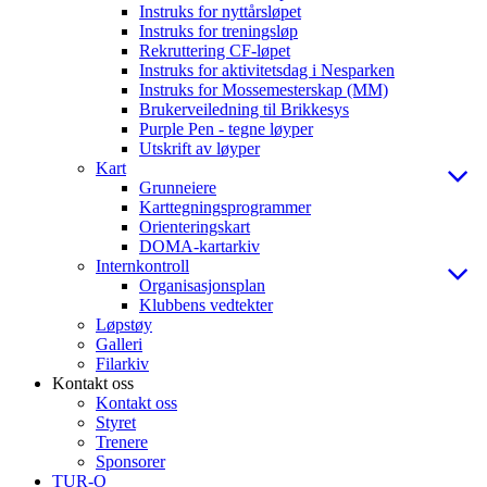
Instruks for nyttårsløpet
Instruks for treningsløp
Rekruttering CF-løpet
Instruks for aktivitetsdag i Nesparken
Instruks for Mossemesterskap (MM)
Brukerveiledning til Brikkesys
Purple Pen - tegne løyper
Utskrift av løyper
Kart
Grunneiere
Karttegningsprogrammer
Orienteringskart
DOMA-kartarkiv
Internkontroll
Organisasjonsplan
Klubbens vedtekter
Løpstøy
Galleri
Filarkiv
Kontakt oss
Kontakt oss
Styret
Trenere
Sponsorer
TUR-O