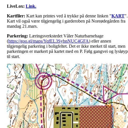
LiveLox:
Link.
Kartfiler:
Kart kan printes ved å trykke på denne linken "
KART
".
Kart vil også være tilgjengelig i garderoben på Noreødegården fra
mandag 21.mars.
Parkering:
Læringsverkstedet Våler Naturbarnehage
(
https://goo.gl/maps/YqfEL3SybnNUC4GFA
) eller annen
tilgjengelig parkering i boligfeltet. Det er ikke merket til start, men
parkeringen er markert på kartet med en P. Følg gangvei og lysløyp
til start.