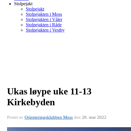
Stolpejakt
Stolpejakt
Stolpejakten i Moss
Stolpejakten i Våler
Stolpejakten i Råde
Stolpejakten i Vestby
Ukas løype uke 11-13
Kirkebyden
Postet av
Orienteringsklubben Moss
den
20. mar 2022