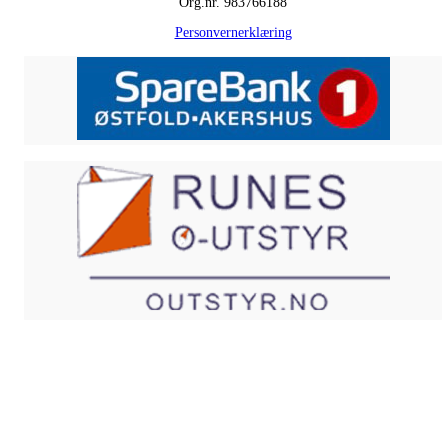
Org.nr. 983766188
Personvernerklæring