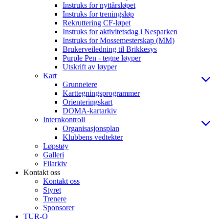
Instruks for nyttårsløpet
Instruks for treningsløp
Rekruttering CF-løpet
Instruks for aktivitetsdag i Nesparken
Instruks for Mossemesterskap (MM)
Brukerveiledning til Brikkesys
Purple Pen - tegne løyper
Utskrift av løyper
Kart
Grunneiere
Karttegningsprogrammer
Orienteringskart
DOMA-kartarkiv
Internkontroll
Organisasjonsplan
Klubbens vedtekter
Løpstøy
Galleri
Filarkiv
Kontakt oss
Kontakt oss
Styret
Trenere
Sponsorer
TUR-O