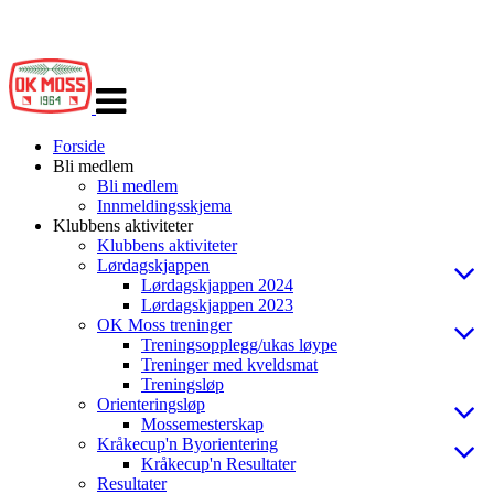
Veksle
navigasjon
Forside
Bli medlem
Bli medlem
Innmeldingsskjema
Klubbens aktiviteter
Klubbens aktiviteter
Lørdagskjappen
Lørdagskjappen 2024
Lørdagskjappen 2023
OK Moss treninger
Treningsopplegg/ukas løype
Treninger med kveldsmat
Treningsløp
Orienteringsløp
Mossemesterskap
Kråkecup'n Byorientering
Kråkecup'n Resultater
Resultater