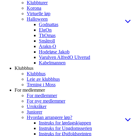
Klubbturer
Korona
Virtuelle løp
Halloween
Godnattas
ElgOn
ThOmas
Småtroll
Arakn-O
Hodeløse Jakob
Varulven AlfredO Ulverud
Kabelmannen
Klubbhus
Klubbhus
Leie av klubbhus
Trening i Moss
For medlemmer
For medlemmer
For nye medlemmer
Urokråker
Juniorer
Hvordan arrangere løp?
Instruks for lørdagskjappen
Instruks for Ungdomsserien
Instruks for Østfoldsprinten