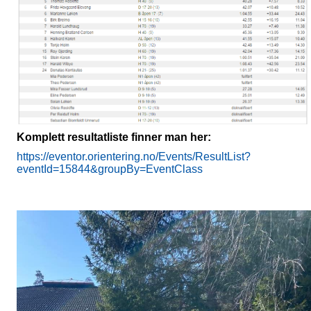
Komplett resultatliste finner man her:
https://eventor.orientering.no/Events/ResultList?
eventId=15844&groupBy=EventClass