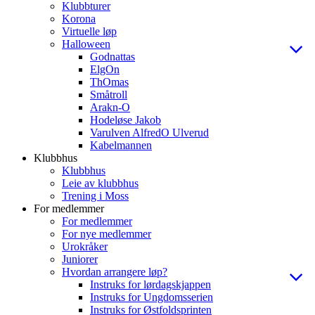
Klubbturer
Korona
Virtuelle løp
Halloween
Godnattas
ElgOn
ThOmas
Småtroll
Arakn-O
Hodeløse Jakob
Varulven AlfredO Ulverud
Kabelmannen
Klubbhus
Klubbhus
Leie av klubbhus
Trening i Moss
For medlemmer
For medlemmer
For nye medlemmer
Urokråker
Juniorer
Hvordan arrangere løp?
Instruks for lørdagskjappen
Instruks for Ungdomsserien
Instruks for Østfoldsprinten