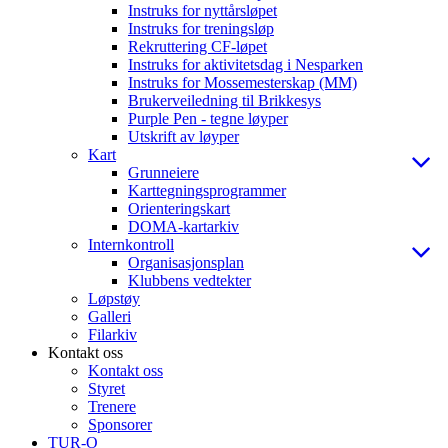
Instruks for nyttårsløpet
Instruks for treningsløp
Rekruttering CF-løpet
Instruks for aktivitetsdag i Nesparken
Instruks for Mossemesterskap (MM)
Brukerveiledning til Brikkesys
Purple Pen - tegne løyper
Utskrift av løyper
Kart
Grunneiere
Karttegningsprogrammer
Orienteringskart
DOMA-kartarkiv
Internkontroll
Organisasjonsplan
Klubbens vedtekter
Løpstøy
Galleri
Filarkiv
Kontakt oss
Kontakt oss
Styret
Trenere
Sponsorer
TUR-O