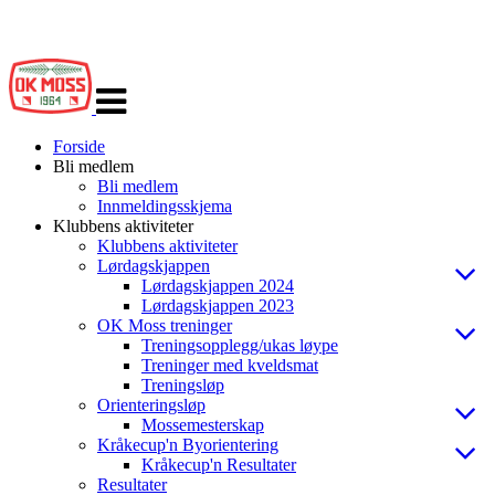
Veksle
navigasjon
Forside
Bli medlem
Bli medlem
Innmeldingsskjema
Klubbens aktiviteter
Klubbens aktiviteter
Lørdagskjappen
Lørdagskjappen 2024
Lørdagskjappen 2023
OK Moss treninger
Treningsopplegg/ukas løype
Treninger med kveldsmat
Treningsløp
Orienteringsløp
Mossemesterskap
Kråkecup'n Byorientering
Kråkecup'n Resultater
Resultater