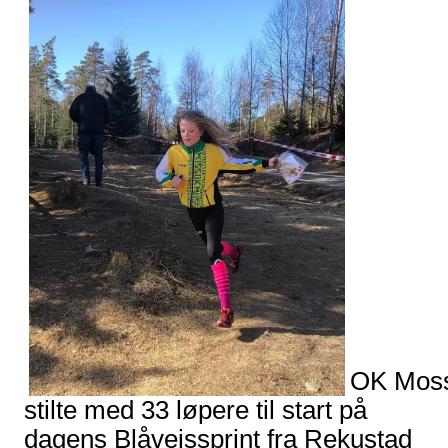
OK Mos
stilte med 33 løpere til start på
dagens Blåveissprint fra Rekustad