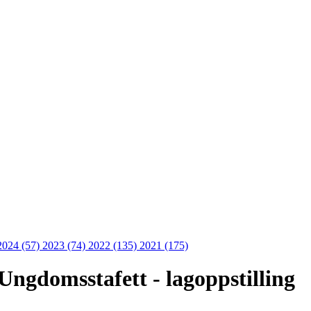
2024 (57)
2023 (74)
2022 (135)
2021 (175)
ngdomsstafett - lagoppstilling