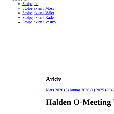
Stolpejakt
Stolpejakten i Moss
Stolpejakten i Våler
Stolpejakten i Råde
Stolpejakten i Vestby
Arkiv
Mars 2026 (3)
Januar 2026 (1)
2025 (26)
Halden O-Meeting U