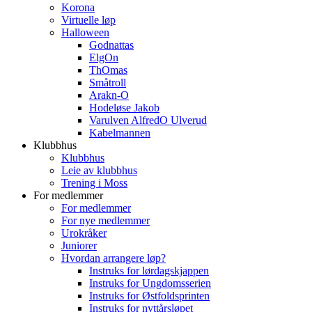
Korona
Virtuelle løp
Halloween
Godnattas
ElgOn
ThOmas
Småtroll
Arakn-O
Hodeløse Jakob
Varulven AlfredO Ulverud
Kabelmannen
Klubbhus
Klubbhus
Leie av klubbhus
Trening i Moss
For medlemmer
For medlemmer
For nye medlemmer
Urokråker
Juniorer
Hvordan arrangere løp?
Instruks for lørdagskjappen
Instruks for Ungdomsserien
Instruks for Østfoldsprinten
Instruks for nyttårsløpet