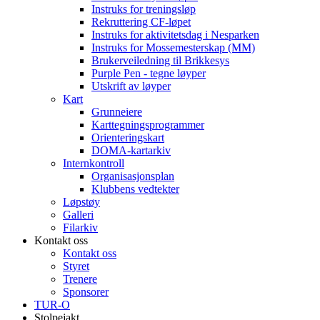
Instruks for treningsløp
Rekruttering CF-løpet
Instruks for aktivitetsdag i Nesparken
Instruks for Mossemesterskap (MM)
Brukerveiledning til Brikkesys
Purple Pen - tegne løyper
Utskrift av løyper
Kart
Grunneiere
Karttegningsprogrammer
Orienteringskart
DOMA-kartarkiv
Internkontroll
Organisasjonsplan
Klubbens vedtekter
Løpstøy
Galleri
Filarkiv
Kontakt oss
Kontakt oss
Styret
Trenere
Sponsorer
TUR-O
Stolpejakt