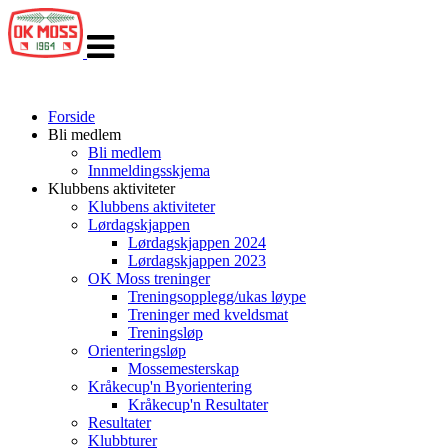
Veksle
navigasjon
Forside
Bli medlem
Bli medlem
Innmeldingsskjema
Klubbens aktiviteter
Klubbens aktiviteter
Lørdagskjappen
Lørdagskjappen 2024
Lørdagskjappen 2023
OK Moss treninger
Treningsopplegg/ukas løype
Treninger med kveldsmat
Treningsløp
Orienteringsløp
Mossemesterskap
Kråkecup'n Byorientering
Kråkecup'n Resultater
Resultater
Klubbturer