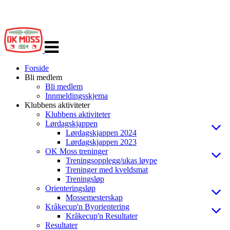
Veksle
navigasjon
Forside
Bli medlem
Bli medlem
Innmeldingsskjema
Klubbens aktiviteter
Klubbens aktiviteter
Lørdagskjappen
Lørdagskjappen 2024
Lørdagskjappen 2023
OK Moss treninger
Treningsopplegg/ukas løype
Treninger med kveldsmat
Treningsløp
Orienteringsløp
Mossemesterskap
Kråkecup'n Byorientering
Kråkecup'n Resultater
Resultater