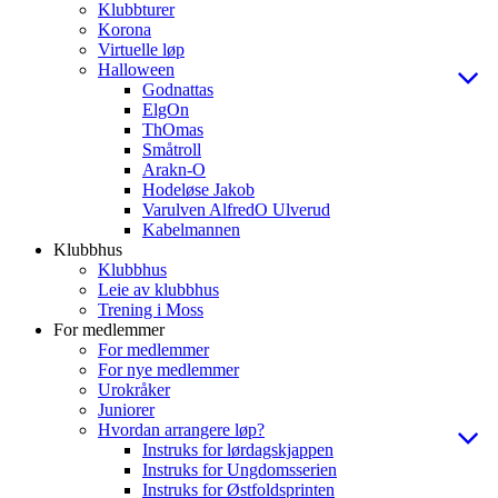
Klubbturer
Korona
Virtuelle løp
Halloween
Godnattas
ElgOn
ThOmas
Småtroll
Arakn-O
Hodeløse Jakob
Varulven AlfredO Ulverud
Kabelmannen
Klubbhus
Klubbhus
Leie av klubbhus
Trening i Moss
For medlemmer
For medlemmer
For nye medlemmer
Urokråker
Juniorer
Hvordan arrangere løp?
Instruks for lørdagskjappen
Instruks for Ungdomsserien
Instruks for Østfoldsprinten