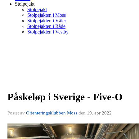
Stolpejakt
Stolpejakt
Stolpejakten i Moss
Stolpejakten i Våler
Stolpejakten i Råde
Stolpejakten i Vestby
Påskeløp i Sverige - Five-O
Postet av
Orienteringsklubben Moss
den
19. apr 2022