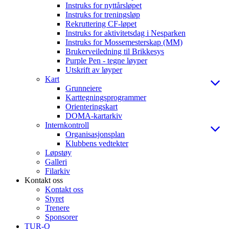
Instruks for nyttårsløpet
Instruks for treningsløp
Rekruttering CF-løpet
Instruks for aktivitetsdag i Nesparken
Instruks for Mossemesterskap (MM)
Brukerveiledning til Brikkesys
Purple Pen - tegne løyper
Utskrift av løyper
Kart
Grunneiere
Karttegningsprogrammer
Orienteringskart
DOMA-kartarkiv
Internkontroll
Organisasjonsplan
Klubbens vedtekter
Løpstøy
Galleri
Filarkiv
Kontakt oss
Kontakt oss
Styret
Trenere
Sponsorer
TUR-O