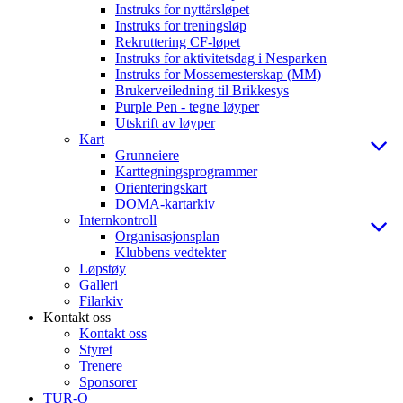
Instruks for nyttårsløpet
Instruks for treningsløp
Rekruttering CF-løpet
Instruks for aktivitetsdag i Nesparken
Instruks for Mossemesterskap (MM)
Brukerveiledning til Brikkesys
Purple Pen - tegne løyper
Utskrift av løyper
Kart
Grunneiere
Karttegningsprogrammer
Orienteringskart
DOMA-kartarkiv
Internkontroll
Organisasjonsplan
Klubbens vedtekter
Løpstøy
Galleri
Filarkiv
Kontakt oss
Kontakt oss
Styret
Trenere
Sponsorer
TUR-O