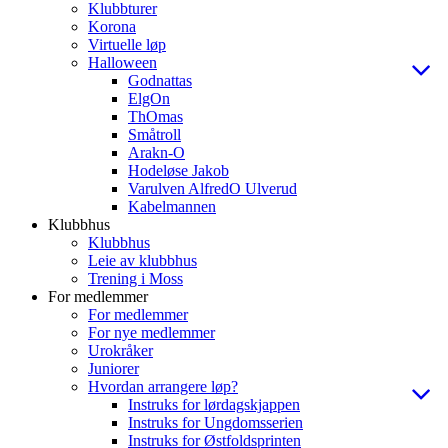
Klubbturer
Korona
Virtuelle løp
Halloween
Godnattas
ElgOn
ThOmas
Småtroll
Arakn-O
Hodeløse Jakob
Varulven AlfredO Ulverud
Kabelmannen
Klubbhus
Klubbhus
Leie av klubbhus
Trening i Moss
For medlemmer
For medlemmer
For nye medlemmer
Urokråker
Juniorer
Hvordan arrangere løp?
Instruks for lørdagskjappen
Instruks for Ungdomsserien
Instruks for Østfoldsprinten