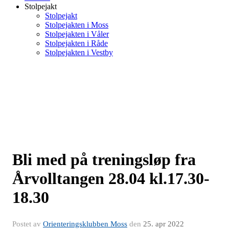
Stolpejakt
Stolpejakt
Stolpejakten i Moss
Stolpejakten i Våler
Stolpejakten i Råde
Stolpejakten i Vestby
Bli med på treningsløp fra
Årvolltangen 28.04 kl.17.30-
18.30
Postet av
Orienteringsklubben Moss
den
25. apr 2022