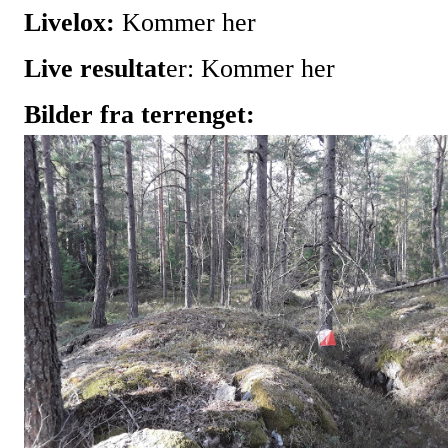
Live
lox:
Kommer her
Live resultat
er: Kommer her
Bilder fra terrenget: