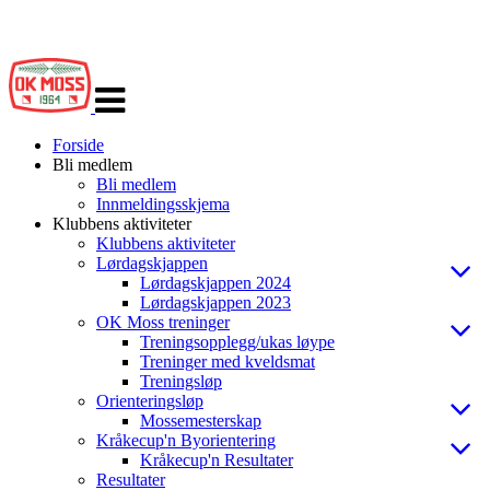
Veksle
navigasjon
Forside
Bli medlem
Bli medlem
Innmeldingsskjema
Klubbens aktiviteter
Klubbens aktiviteter
Lørdagskjappen
Lørdagskjappen 2024
Lørdagskjappen 2023
OK Moss treninger
Treningsopplegg/ukas løype
Treninger med kveldsmat
Treningsløp
Orienteringsløp
Mossemesterskap
Kråkecup'n Byorientering
Kråkecup'n Resultater
Resultater