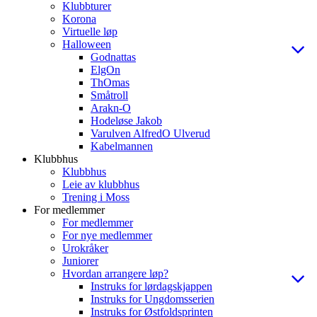
Klubbturer
Korona
Virtuelle løp
Halloween
Godnattas
ElgOn
ThOmas
Småtroll
Arakn-O
Hodeløse Jakob
Varulven AlfredO Ulverud
Kabelmannen
Klubbhus
Klubbhus
Leie av klubbhus
Trening i Moss
For medlemmer
For medlemmer
For nye medlemmer
Urokråker
Juniorer
Hvordan arrangere løp?
Instruks for lørdagskjappen
Instruks for Ungdomsserien
Instruks for Østfoldsprinten