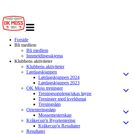
Veksle
navigasjon
Forside
Bli medlem
Bli medlem
Innmeldingsskjema
Klubbens aktiviteter
Klubbens aktiviteter
Lørdagskjappen
Lørdagskjappen 2024
Lørdagskjappen 2023
OK Moss treninger
Treningsopplegg/ukas løype
Treninger med kveldsmat
Treningsløp
Orienteringsløp
Mossemesterskap
Kråkecup'n Byorientering
Kråkecup'n Resultater
Resultater