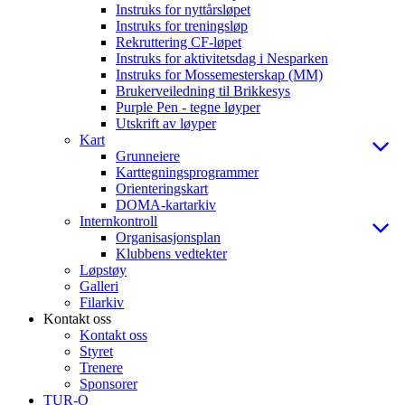
Instruks for nyttårsløpet
Instruks for treningsløp
Rekruttering CF-løpet
Instruks for aktivitetsdag i Nesparken
Instruks for Mossemesterskap (MM)
Brukerveiledning til Brikkesys
Purple Pen - tegne løyper
Utskrift av løyper
Kart
Grunneiere
Karttegningsprogrammer
Orienteringskart
DOMA-kartarkiv
Internkontroll
Organisasjonsplan
Klubbens vedtekter
Løpstøy
Galleri
Filarkiv
Kontakt oss
Kontakt oss
Styret
Trenere
Sponsorer
TUR-O