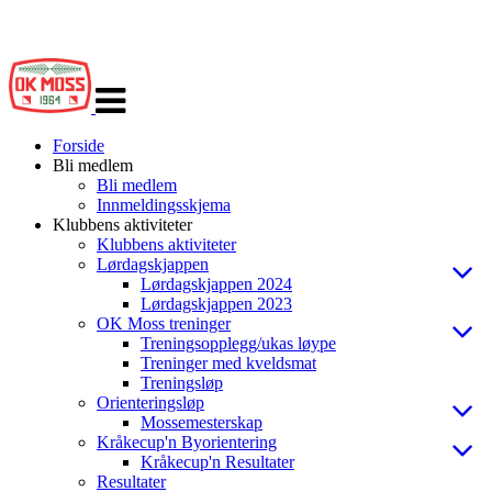
Veksle
navigasjon
Forside
Bli medlem
Bli medlem
Innmeldingsskjema
Klubbens aktiviteter
Klubbens aktiviteter
Lørdagskjappen
Lørdagskjappen 2024
Lørdagskjappen 2023
OK Moss treninger
Treningsopplegg/ukas løype
Treninger med kveldsmat
Treningsløp
Orienteringsløp
Mossemesterskap
Kråkecup'n Byorientering
Kråkecup'n Resultater
Resultater