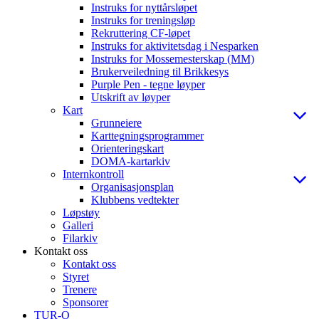
Instruks for nyttårsløpet
Instruks for treningsløp
Rekruttering CF-løpet
Instruks for aktivitetsdag i Nesparken
Instruks for Mossemesterskap (MM)
Brukerveiledning til Brikkesys
Purple Pen - tegne løyper
Utskrift av løyper
Kart
Grunneiere
Karttegningsprogrammer
Orienteringskart
DOMA-kartarkiv
Internkontroll
Organisasjonsplan
Klubbens vedtekter
Løpstøy
Galleri
Filarkiv
Kontakt oss
Kontakt oss
Styret
Trenere
Sponsorer
TUR-O