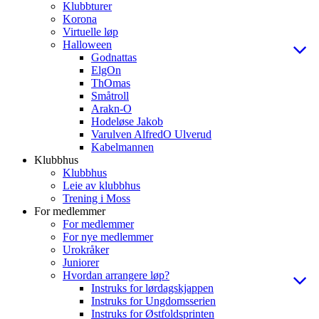
Klubbturer
Korona
Virtuelle løp
Halloween
Godnattas
ElgOn
ThOmas
Småtroll
Arakn-O
Hodeløse Jakob
Varulven AlfredO Ulverud
Kabelmannen
Klubbhus
Klubbhus
Leie av klubbhus
Trening i Moss
For medlemmer
For medlemmer
For nye medlemmer
Urokråker
Juniorer
Hvordan arrangere løp?
Instruks for lørdagskjappen
Instruks for Ungdomsserien
Instruks for Østfoldsprinten