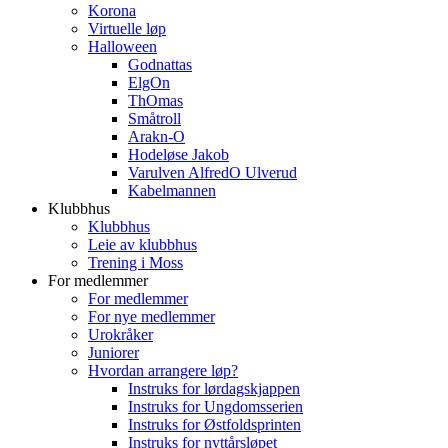
Korona
Virtuelle løp
Halloween
Godnattas
ElgOn
ThOmas
Småtroll
Arakn-O
Hodeløse Jakob
Varulven AlfredO Ulverud
Kabelmannen
Klubbhus
Klubbhus
Leie av klubbhus
Trening i Moss
For medlemmer
For medlemmer
For nye medlemmer
Urokråker
Juniorer
Hvordan arrangere løp?
Instruks for lørdagskjappen
Instruks for Ungdomsserien
Instruks for Østfoldsprinten
Instruks for nyttårsløpet