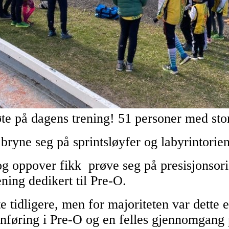
te på dagens trening! 51 personer med st
ryne seg på sprintsløyfer og labyrintorien
og oppover fikk prøve seg på presisjonsorie
ening dedikert til Pre-O.
 tidligere, men for majoriteten var dette e
innføring i Pre-O og en felles gjennomgang 