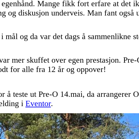
på egenhånd. Mange fikk fort erfare at det i
ng og diskusjon underveis. Man fant også ut 
.
 i mål og da var det dags å sammenlikne s
var mer skuffet over egen prestasjon. Pre-
odt for alle fra 12 år og oppover!
for å teste ut Pre-O 14.mai, da arrangere
elding i
Eventor
.