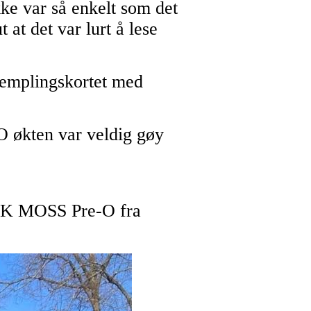
kke var så enkelt som det
at det var lurt å lese
templingskortet med
O økten var veldig gøy
r OK MOSS Pre-O fra