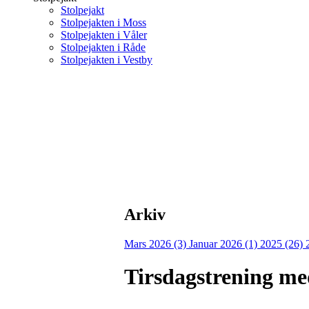
Stolpejakt
Stolpejakten i Moss
Stolpejakten i Våler
Stolpejakten i Råde
Stolpejakten i Vestby
Arkiv
Mars 2026 (3)
Januar 2026 (1)
2025 (26)
Tirsdagstrening me