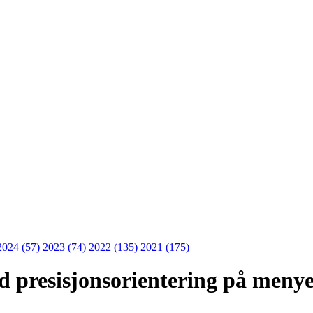
2024 (57)
2023 (74)
2022 (135)
2021 (175)
d presisjonsorientering på meny