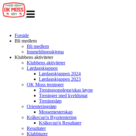
Veksle
navigasjon
Forside
Bli medlem
Bli medlem
Innmeldingsskjema
Klubbens aktiviteter
Klubbens aktiviteter
Lørdagskjappen
Lørdagskjappen 2024
Lørdagskjappen 2023
OK Moss treninger
Treningsopplegg/ukas løype
Treninger med kveldsmat
Treningsløp
Orienteringsløp
Mossemesterskap
Kråkecup'n Byorientering
Kråkecup'n Resultater
Resultater
Klubbturer