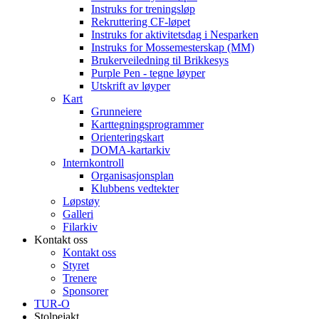
Instruks for treningsløp
Rekruttering CF-løpet
Instruks for aktivitetsdag i Nesparken
Instruks for Mossemesterskap (MM)
Brukerveiledning til Brikkesys
Purple Pen - tegne løyper
Utskrift av løyper
Kart
Grunneiere
Karttegningsprogrammer
Orienteringskart
DOMA-kartarkiv
Internkontroll
Organisasjonsplan
Klubbens vedtekter
Løpstøy
Galleri
Filarkiv
Kontakt oss
Kontakt oss
Styret
Trenere
Sponsorer
TUR-O
Stolpejakt