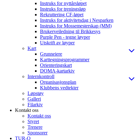
Instruks for nyttårsløpet
Instruks for treningsløp
Rekruttering CF-løpet
Instruks for aktivitetsdag i Nesparken
Instruks for Mossemesterskap (MM)
Brukerveiledning til Brikkesys
Purple Pen - tegne løyper
Utskrift av løyper
Kart
Grunneiere
Karttegningsprogrammer
Orienteringskart
DOMA-kartarkiv
Internkontroll
Organisasjonsplan
Klubbens vedtekter
Løpstøy
Galleri
Filarkiv
Kontakt oss
Kontakt oss
Styret
Trenere
Sponsorer
TUR-O