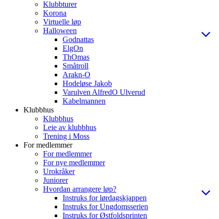
Klubbturer
Korona
Virtuelle løp
Halloween
Godnattas
ElgOn
ThOmas
Småtroll
Arakn-O
Hodeløse Jakob
Varulven AlfredO Ulverud
Kabelmannen
Klubbhus
Klubbhus
Leie av klubbhus
Trening i Moss
For medlemmer
For medlemmer
For nye medlemmer
Urokråker
Juniorer
Hvordan arrangere løp?
Instruks for lørdagskjappen
Instruks for Ungdomsserien
Instruks for Østfoldsprinten