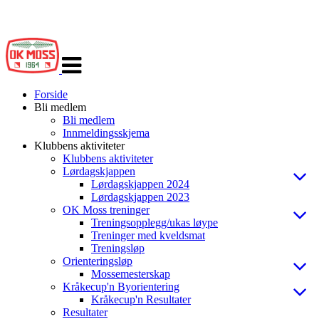
Veksle
navigasjon
Forside
Bli medlem
Bli medlem
Innmeldingsskjema
Klubbens aktiviteter
Klubbens aktiviteter
Lørdagskjappen
Lørdagskjappen 2024
Lørdagskjappen 2023
OK Moss treninger
Treningsopplegg/ukas løype
Treninger med kveldsmat
Treningsløp
Orienteringsløp
Mossemesterskap
Kråkecup'n Byorientering
Kråkecup'n Resultater
Resultater