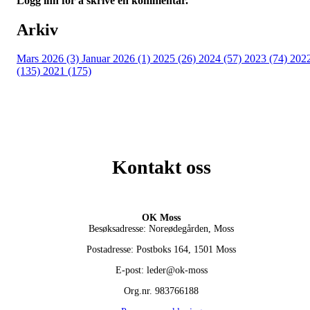
Logg inn for å skrive en kommentar.
Arkiv
Mars 2026 (3)
Januar 2026 (1)
2025 (26)
2024 (57)
2023 (74)
202
(135)
2021 (175)
Kontakt oss
OK Moss
Besøksadresse: Noreødegården, Moss
Postadresse: Postboks 164, 1501 Moss
E-post: leder@ok-moss
Org.nr. 983766188