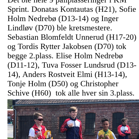
Sprint. Donatas Kontautas (H21), Sofie
Holm Nedrebø (D13-14) og Inger
Lindløv (D70) ble kretsmestere.
Sebastian Blomfeldt Unnerud (H17-20)
og Tordis Rytter Jakobsen (D70) tok
begge 2.plass. Elise Holm Nedrebø
(D11-12), Tuva Fosser Lundsrud (D13-
14), Anders Rostveit Elmi (H13-14),
Tonje Holm (D50) og Christopher
Schive (H60) tok alle hver sin 3.plass.