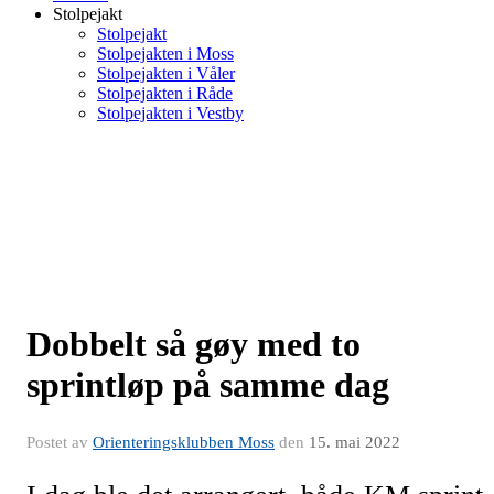
Stolpejakt
Stolpejakt
Stolpejakten i Moss
Stolpejakten i Våler
Stolpejakten i Råde
Stolpejakten i Vestby
Dobbelt så gøy med to
sprintløp på samme dag
Postet av
Orienteringsklubben Moss
den
15. mai 2022