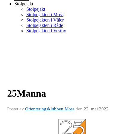
Stolpejakt
Stolpejakt
Stolpejakten i Moss
Stolpejakten i Våler
Stolpejakten i Råde
Stolpejakten i Vestby
25Manna
Postet av
Orienteringsklubben Moss
den
22. mai 2022