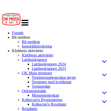
Veksle
navigasjon
Forside
Bli medlem
Bli medlem
Innmeldingsskjema
Klubbens aktiviteter
Klubbens aktiviteter
Lørdagskjappen
Lørdagskjappen 2024
Lørdagskjappen 2023
OK Moss treninger
Treningsopplegg/ukas løype
Treninger med kveldsmat
Treningsløp
Orienteringsløp
Mossemesterskap
Kråkecup'n Byorientering
Kråkecup'n Resultater
Resultater