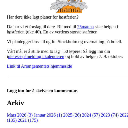
Har dere ikke lagt planer for høstferien?
Da har vi et forslag til dere. Bli med til
25manna
siste helgen i
høstferien (uke 40). En av verdens største stafetter.
Vi planlegger buss til og fra Stockholm og overnatting på hotell.
Vårt mål er å stille med to lag - 50 løpere! Så legg inn din
i
nteressepåmelding i kalenderen
og hold av helgen 7.-9. oktober.
Link til Arrangementets hjemmeside
Logg inn for å skrive en kommentar.
Arkiv
Mars 2026 (3)
Januar 2026 (1)
2025 (26)
2024 (57)
2023 (74)
202
(135)
2021 (175)