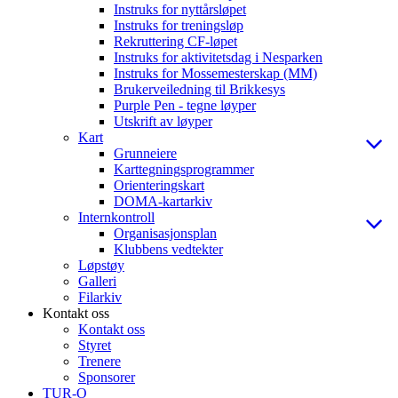
Instruks for nyttårsløpet
Instruks for treningsløp
Rekruttering CF-løpet
Instruks for aktivitetsdag i Nesparken
Instruks for Mossemesterskap (MM)
Brukerveiledning til Brikkesys
Purple Pen - tegne løyper
Utskrift av løyper
Kart
Grunneiere
Karttegningsprogrammer
Orienteringskart
DOMA-kartarkiv
Internkontroll
Organisasjonsplan
Klubbens vedtekter
Løpstøy
Galleri
Filarkiv
Kontakt oss
Kontakt oss
Styret
Trenere
Sponsorer
TUR-O