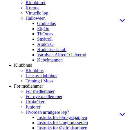
Klubbturer
Korona
Virtuelle løp
Halloween
Godnattas
ElgOn
ThOmas
Småtroll
Arakn-O
Hodeløse Jakob
Varulven AlfredO Ulverud
Kabelmannen
Klubbhus
Klubbhus
Leie av klubbhus
Trening i Moss
For medlemmer
For medlemmer
For nye medlemmer
Urokråker
Juniorer
Hvordan arrangere løp?
Instruks for lørdagskjappen
Instruks for Ungdomsserien
Instruks for Østfoldsprinten