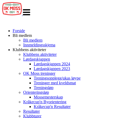
Veksle
navigasjon
Forside
Bli medlem
Bli medlem
Innmeldingsskjema
Klubbens aktiviteter
Klubbens aktiviteter
Lørdagskjappen
Lørdagskjappen 2024
Lørdagskjappen 2023
OK Moss treninger
Treningsopplegg/ukas løype
Treninger med kveldsmat
Treningsløp
Orienteringsløp
Mossemesterskap
Kråkecup'n Byorientering
Kråkecup'n Resultater
Resultater
Klubbturer