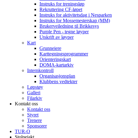
Instruks for treningsløp
Rekruttering CF-løpet
Instruks for aktivitetsdag i Nesparken
Instruks for Mossemesterskap (MM)
Brukerveiledning til Brikkesys
Purple Pen - tegne løyper
Utskrift av løyper
Kart
Grunneiere
Karttegningsprogrammer
Orienteringskart
DOMA-kartarkiv
Internkontroll
Organisasjonsplan
Klubbens vedtekter
Løpstøy
Galleri
Filarkiv
Kontakt oss
Kontakt oss
Styret
Trenere
Sponsorer
TUR-O
Stolpejakt