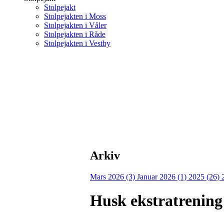
Stolpejakt
Stolpejakten i Moss
Stolpejakten i Våler
Stolpejakten i Råde
Stolpejakten i Vestby
Arkiv
Mars 2026 (3)
Januar 2026 (1)
2025 (26)
Husk ekstratrening 