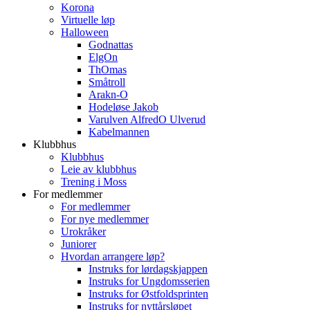
Korona
Virtuelle løp
Halloween
Godnattas
ElgOn
ThOmas
Småtroll
Arakn-O
Hodeløse Jakob
Varulven AlfredO Ulverud
Kabelmannen
Klubbhus
Klubbhus
Leie av klubbhus
Trening i Moss
For medlemmer
For medlemmer
For nye medlemmer
Urokråker
Juniorer
Hvordan arrangere løp?
Instruks for lørdagskjappen
Instruks for Ungdomsserien
Instruks for Østfoldsprinten
Instruks for nyttårsløpet