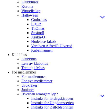
Klubbturer
Korona
Virtuelle løp
Halloween
Godnattas
ElgOn
ThOmas
Småtroll
Arakn-O
Hodeløse Jakob
Varulven AlfredO Ulverud
Kabelmannen
Klubbhus
Klubbhus
Leie av klubbhus
Trening i Moss
For medlemmer
For medlemmer
For nye medlemmer
Urokråker
Juniorer
Hvordan arrangere løp?
Instruks for lørdagskjappen
Instruks for Ungdomsserien
Instruks for Østfoldsprinten