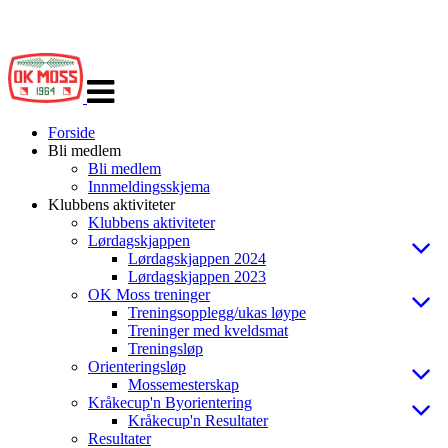
Veksle
navigasjon
Forside
Bli medlem
Bli medlem
Innmeldingsskjema
Klubbens aktiviteter
Klubbens aktiviteter
Lørdagskjappen
Lørdagskjappen 2024
Lørdagskjappen 2023
OK Moss treninger
Treningsopplegg/ukas løype
Treninger med kveldsmat
Treningsløp
Orienteringsløp
Mossemesterskap
Kråkecup'n Byorientering
Kråkecup'n Resultater
Resultater