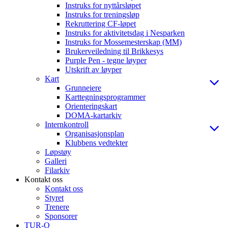
Instruks for nyttårsløpet
Instruks for treningsløp
Rekruttering CF-løpet
Instruks for aktivitetsdag i Nesparken
Instruks for Mossemesterskap (MM)
Brukerveiledning til Brikkesys
Purple Pen - tegne løyper
Utskrift av løyper
Kart
Grunneiere
Karttegningsprogrammer
Orienteringskart
DOMA-kartarkiv
Internkontroll
Organisasjonsplan
Klubbens vedtekter
Løpstøy
Galleri
Filarkiv
Kontakt oss
Kontakt oss
Styret
Trenere
Sponsorer
TUR-O