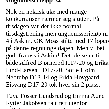
Ungdomsserieløp #4
Nok en hektisk uke med mange
konkurranser nærmer seg slutten. På
tirsdagen var det ikke normal
tirsdagstrening men ungdomsserieløp nr
4 i Askim. OK Moss stilte med 17 løper
på denne regntunge dagen. Men vi bet
godt fra oss i Askim! Det ble seier til
både Alfred Bjørnerød H17-20 og Erika
Lind-Larsen i D17-20. Sofie Holm
Nedrebø D13-14 og Frida Hovgaard
Eisvang D17-20 tok hver sin 2.plass.
Tuva Fosser Lundsrud og Emma Aune
Rytter Jakobsen falt rett utenfor