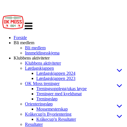
Veksle
navigasjon
Forside
Bli medlem
Bli medlem
Innmeldingsskjema
Klubbens aktiviteter
Klubbens aktiviteter
Lørdagskjappen
Lørdagskjappen 2024
Lørdagskjappen 2023
OK Moss treninger
Treningsopplegg/ukas løype
Treninger med kveldsmat
Treningsløp
Orienteringsløp
Mossemesterskap
Kråkecup'n Byorientering
Kråkecup'n Resultater
Resultater