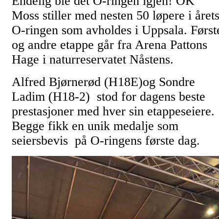
Endelig ble det O-ringen igjen! OK
Moss stiller med nesten 50 løpere i året
O-ringen som avholdes i Uppsala. Først
og andre etappe går fra Arena Pattons
Hage i naturreservatet Nåstens.
Alfred Bjørnerød (H18E)og Sondre
Ladim (H18-2) stod for dagens beste
prestasjoner med hver sin etappeseiere.
Begge fikk en unik medalje som
seiersbevis på O-ringens første dag.