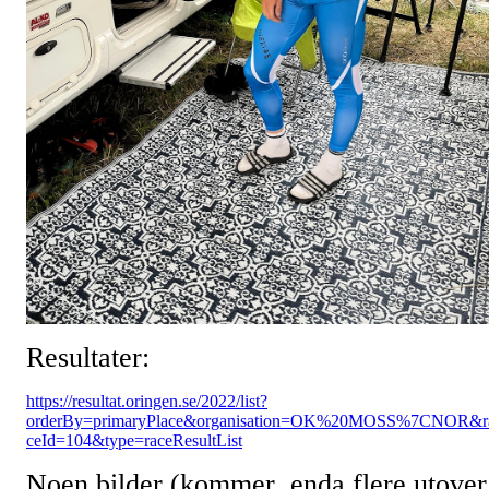
Resultater:
https://resultat.oringen.se/2022/list?
orderBy=primaryPlace&organisation=OK%20MOSS%7CNOR&r
ceId=104&type=raceResultList
Noen bilder (kommer enda flere utover