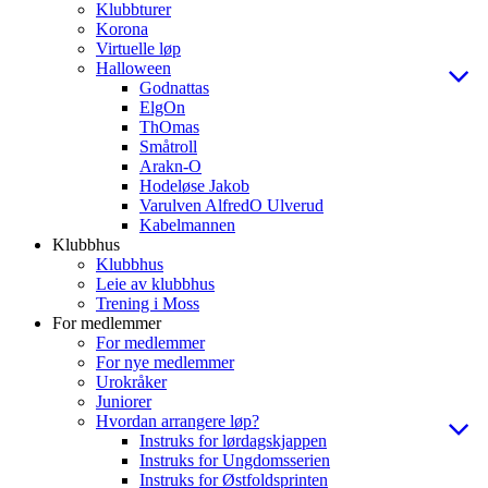
Klubbturer
Korona
Virtuelle løp
Halloween
Godnattas
ElgOn
ThOmas
Småtroll
Arakn-O
Hodeløse Jakob
Varulven AlfredO Ulverud
Kabelmannen
Klubbhus
Klubbhus
Leie av klubbhus
Trening i Moss
For medlemmer
For medlemmer
For nye medlemmer
Urokråker
Juniorer
Hvordan arrangere løp?
Instruks for lørdagskjappen
Instruks for Ungdomsserien
Instruks for Østfoldsprinten