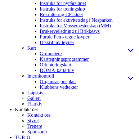
Instruks for nyttårsløpet
Instruks for treningsløp
Rekruttering CF-løpet
Instruks for aktivitetsdag i Nesparken
Instruks for Mossemesterskap (MM)
Brukerveiledning til Brikkesys
Purple Pen - tegne løyper
Utskrift av løyper
Kart
Grunneiere
Karttegningsprogrammer
Orienteringskart
DOMA-kartarkiv
Internkontroll
Organisasjonsplan
Klubbens vedtekter
Løpstøy
Galleri
Filarkiv
Kontakt oss
Kontakt oss
Styret
Trenere
Sponsorer
TUR-O