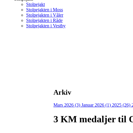
Stolpejakt
Stolpejakten i Moss
Stolpejakten i Våler
Stolpejakten i Råde
Stolpejakten i Vestby
Arkiv
Mars 2026 (3)
Januar 2026 (1)
2025 (26)
3 KM medaljer til