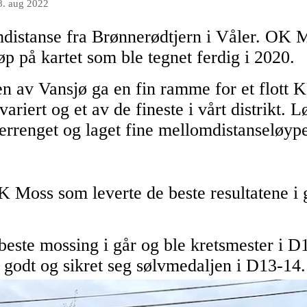
8. aug 2022
distanse fra Brønnerødtjern i Våler. OK M
 løp på kartet som ble tegnet ferdig i 2020.
n av Vansjø ga en fin ramme for et flott 
variert og et av de fineste i vårt distrikt.
errenget og laget fine mellomdistanseløype
 Moss som leverte de beste resultatene i g
este mossing i går og ble kretsmester i D
 godt og sikret seg sølvmedaljen i D13-14.