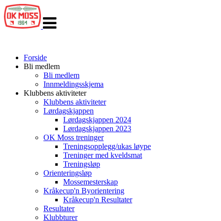
Veksle
navigasjon
Forside
Bli medlem
Bli medlem
Innmeldingsskjema
Klubbens aktiviteter
Klubbens aktiviteter
Lørdagskjappen
Lørdagskjappen 2024
Lørdagskjappen 2023
OK Moss treninger
Treningsopplegg/ukas løype
Treninger med kveldsmat
Treningsløp
Orienteringsløp
Mossemesterskap
Kråkecup'n Byorientering
Kråkecup'n Resultater
Resultater
Klubbturer