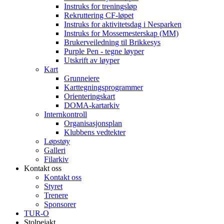
Instruks for treningsløp
Rekruttering CF-løpet
Instruks for aktivitetsdag i Nesparken
Instruks for Mossemesterskap (MM)
Brukerveiledning til Brikkesys
Purple Pen - tegne løyper
Utskrift av løyper
Kart
Grunneiere
Karttegningsprogrammer
Orienteringskart
DOMA-kartarkiv
Internkontroll
Organisasjonsplan
Klubbens vedtekter
Løpstøy
Galleri
Filarkiv
Kontakt oss
Kontakt oss
Styret
Trenere
Sponsorer
TUR-O
Stolpejakt