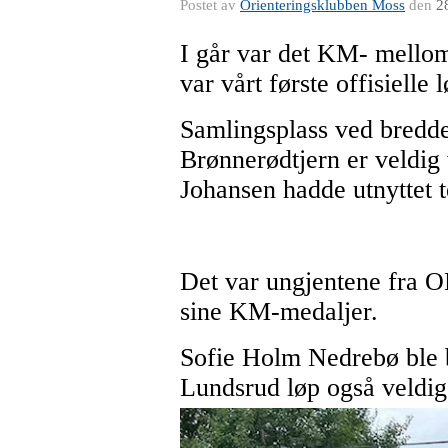
Postet av
Orienteringsklubben Moss
den
2
I går var det KM- mellom
var vårt første offisielle
Samlingsplass ved bredde
Brønnerødtjern er veldig 
Johansen hadde utnyttet t
Det var ungjentene fra OK
sine KM-medaljer.
Sofie Holm Nedrebø ble b
Lundsrud løp også veldig