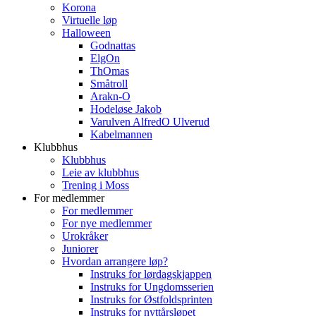
Korona
Virtuelle løp
Halloween
Godnattas
ElgOn
ThOmas
Småtroll
Arakn-O
Hodeløse Jakob
Varulven AlfredO Ulverud
Kabelmannen
Klubbhus
Klubbhus
Leie av klubbhus
Trening i Moss
For medlemmer
For medlemmer
For nye medlemmer
Urokråker
Juniorer
Hvordan arrangere løp?
Instruks for lørdagskjappen
Instruks for Ungdomsserien
Instruks for Østfoldsprinten
Instruks for nyttårsløpet