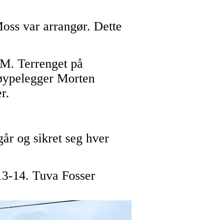
oss var arrangør. Dette
KM. Terrenget på
 Løypelegger Morten
r.
år og sikret seg hver
13-14. Tuva Fosser