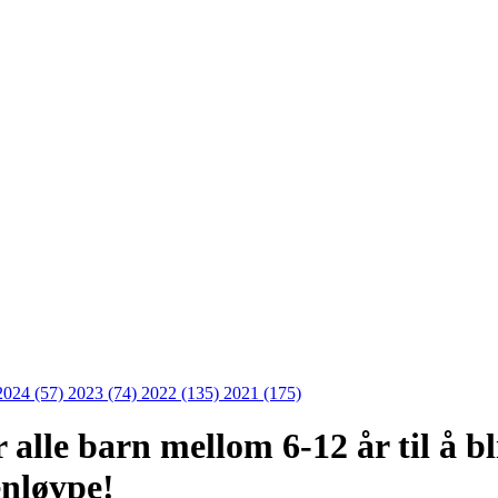
2024 (57)
2023 (74)
2022 (135)
2021 (175)
lle barn mellom 6-12 år til å bl
nløype!