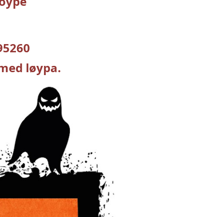
loype
95260
 med løypa.