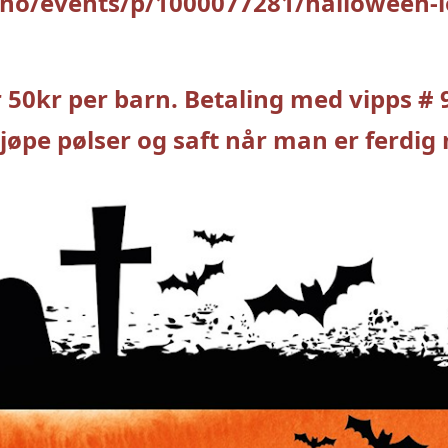
no/events/p/1000077281/halloween-
50kr per barn. Betaling med vipps # 
kjøpe pølser og saft når man er ferdig