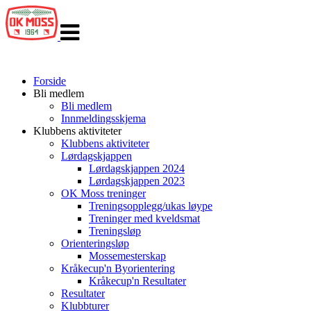
Veksle
navigasjon
Forside
Bli medlem
Bli medlem
Innmeldingsskjema
Klubbens aktiviteter
Klubbens aktiviteter
Lørdagskjappen
Lørdagskjappen 2024
Lørdagskjappen 2023
OK Moss treninger
Treningsopplegg/ukas løype
Treninger med kveldsmat
Treningsløp
Orienteringsløp
Mossemesterskap
Kråkecup'n Byorientering
Kråkecup'n Resultater
Resultater
Klubbturer