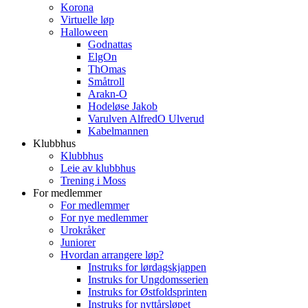
Korona
Virtuelle løp
Halloween
Godnattas
ElgOn
ThOmas
Småtroll
Arakn-O
Hodeløse Jakob
Varulven AlfredO Ulverud
Kabelmannen
Klubbhus
Klubbhus
Leie av klubbhus
Trening i Moss
For medlemmer
For medlemmer
For nye medlemmer
Urokråker
Juniorer
Hvordan arrangere løp?
Instruks for lørdagskjappen
Instruks for Ungdomsserien
Instruks for Østfoldsprinten
Instruks for nyttårsløpet