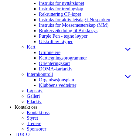
Instruks for nyttårsløpet
Instruks for treningsløp
Rekruttering CF-løpet
Instruks for aktivitetsdag i Nesparken
Instruks for Mossemesterskap (MM)
Brukerveiledning til Brikkesys
Purple Pen - tegne løyper
Utskrift av løyper
Kart
Grunneiere
Karttegningsprogrammer
Orienteringskart
DOMA-kartarkiv
Internkontroll
Organisasjonsplan
Klubbens vedtekter
Løpstøy
Galleri
Filarkiv
Kontakt oss
Kontakt oss
Styret
Trenere
Sponsorer
TUR-O