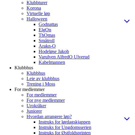
Klubbturer
Korona
Virtuelle løp
Halloween
Godnattas
ElgOn
ThOmas
Småtroll
Arakn-O
Hodeløse Jakob
Varulven AlfredO Ulverud
Kabelmannen
Klubbhus
Klubbhus
Leie av klubbhus
Trening i Moss
For medlemmer
For medlemmer
For nye medlemmer
Urokråker
Juniorer
Hvordan arrangere løp?
Instruks for lørdagskjappen
Instruks for Ungdomsserien
Instruks for Østfoldsprinten