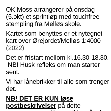
OK Moss arrangerer på onsdag
(5.okt) et sprintløp med touchfree
stempling fra Melløs skole.
Kartet som benyttes er et nytegnet
kart over Ørejordet/Melløs 1:4000
(2022)
Det er fristart mellom kl.16.30-18.30.
NB! Husk refleks om man starter
sent.
Vi har lånebrikker til alle som trenger
det.
NB! DET ER KU
N
løse
postbeskrivelser
på dette