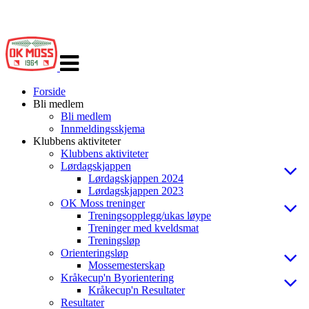
Veksle
navigasjon
Forside
Bli medlem
Bli medlem
Innmeldingsskjema
Klubbens aktiviteter
Klubbens aktiviteter
Lørdagskjappen
Lørdagskjappen 2024
Lørdagskjappen 2023
OK Moss treninger
Treningsopplegg/ukas løype
Treninger med kveldsmat
Treningsløp
Orienteringsløp
Mossemesterskap
Kråkecup'n Byorientering
Kråkecup'n Resultater
Resultater