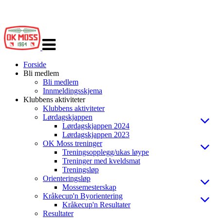
Veksle
navigasjon
Forside
Bli medlem
Bli medlem
Innmeldingsskjema
Klubbens aktiviteter
Klubbens aktiviteter
Lørdagskjappen
Lørdagskjappen 2024
Lørdagskjappen 2023
OK Moss treninger
Treningsopplegg/ukas løype
Treninger med kveldsmat
Treningsløp
Orienteringsløp
Mossemesterskap
Kråkecup'n Byorientering
Kråkecup'n Resultater
Resultater