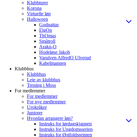
Klubbturer
Korona
Virtuelle løp
Halloween
Godnattas
ElgOn
ThOmas
Småtroll
Arakn-O
Hodeløse Jakob
Varulven AlfredO Ulverud
Kabelmannen
Klubbhus
Klubbhus
Leie av klubbhus
Trening i Moss
For medlemmer
For medlemmer
For nye medlemmer
Urokråker
Juniorer
Hvordan arrangere løp?
Instruks for lørdagskjappen
Instruks for Ungdomsserien
Instruks for Østfoldsprinten