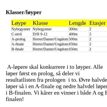
Klasser/løyper
Løype
Klasse
Lengde
Etasjer
Nybegynner
Nybegynner
300m
2
C-nivå
D/H 9-12
400m
2
A-prolog
Herrer/Damer/Ungdom
500m
2
A-finale
Herrer/Damer/Ungdom
650m
2
B-finale
Herrer/Damer/Ungdom
650m
2
A-løpere skal konkurrere i to løyper. Alle
løper først en prolog, så deler vi
resultatlisten fra prologen i to. Øvre halvde
løper så i en A-finale og nedre halvdel løpe
i B-finalen. Vi kårer en vinner i både A og 
finalen!