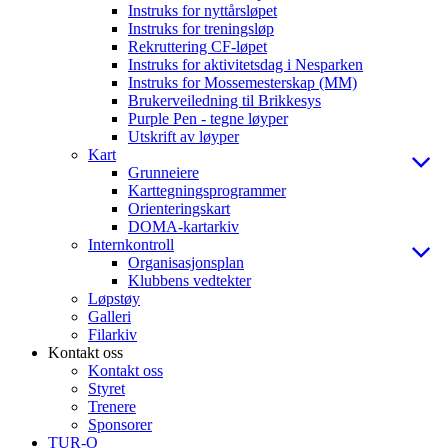
Instruks for nyttårsløpet
Instruks for treningsløp
Rekruttering CF-løpet
Instruks for aktivitetsdag i Nesparken
Instruks for Mossemesterskap (MM)
Brukerveiledning til Brikkesys
Purple Pen - tegne løyper
Utskrift av løyper
Kart
Grunneiere
Karttegningsprogrammer
Orienteringskart
DOMA-kartarkiv
Internkontroll
Organisasjonsplan
Klubbens vedtekter
Løpstøy
Galleri
Filarkiv
Kontakt oss
Kontakt oss
Styret
Trenere
Sponsorer
TUR-O