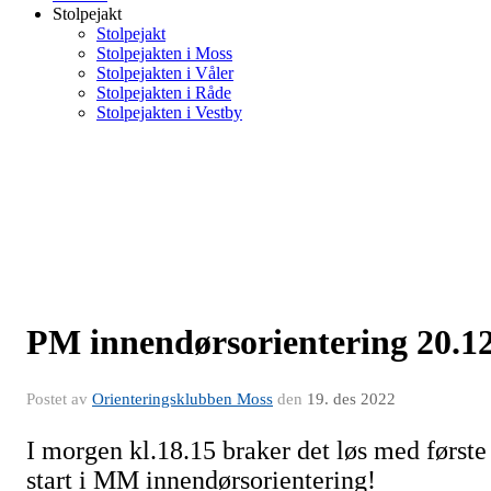
Stolpejakt
Stolpejakt
Stolpejakten i Moss
Stolpejakten i Våler
Stolpejakten i Råde
Stolpejakten i Vestby
PM innendørsorientering 20.1
Postet av
Orienteringsklubben Moss
den
19. des 2022
I morgen kl.18.15 braker det løs med første
start i MM innendørsorientering!