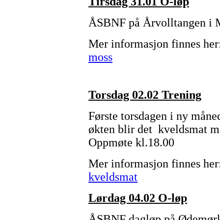
Tirsdag 31.01 O-løp
ÅSBNF på Årvolltangen i M
Mer informasjon finnes her
moss
Torsdag 02.02 Trening
Første torsdagen i ny måned
økten blir det kveldsmat m
Oppmøte kl.18.00
Mer informasjon finnes her
kveldsmat
Lørdag 04.02 O-løp
ÅSBNF dagløp på Ødemørkst