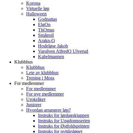
Korona
Virtuelle løp
Halloween
Godnattas
ElgOn
ThOmas
Småtroll
Arakn-O
Hodeløse Jakob
Varulven AlfredO Ulverud
Kabelmannen
Klubbhus
Klubbhus
Leie av klubbhus
Trening i Moss
For medlemmer
For medlemmer
For nye medlemmer
Urokråker
Juniorer
Hvordan arrangere løp?
Instruks for lørdagskjappen
Instruks for Ungdomsserien
Instruks for Østfoldsprinten
Instruks for nyttårsløpet