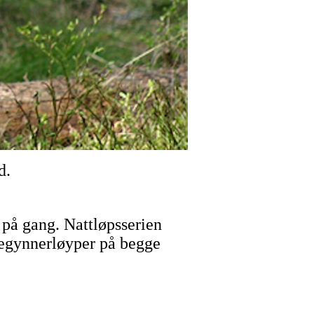
d.
 på gang. Nattløpsserien
ybegynnerløyper på begge