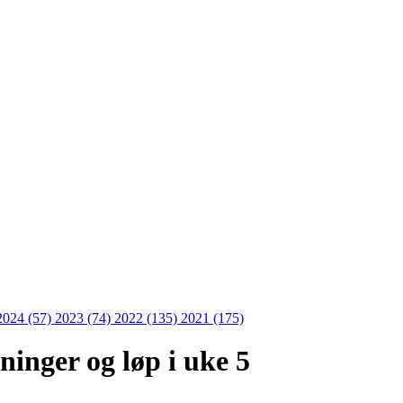
2024 (57)
2023 (74)
2022 (135)
2021 (175)
inger og løp i uke 5