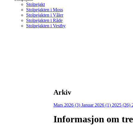
Stolpejakt
Stolpejakten i Moss
Stolpejakten i Våler
Stolpejakten i Råde
Stolpejakten i Vestby
Arkiv
Mars 2026 (3)
Januar 2026 (1)
2025 (26)
Informasjon om tren