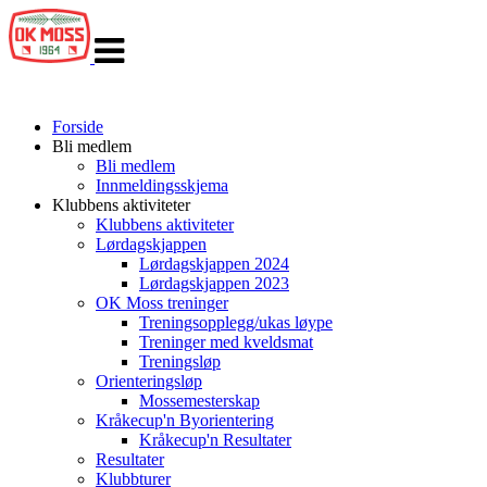
Veksle
navigasjon
Forside
Bli medlem
Bli medlem
Innmeldingsskjema
Klubbens aktiviteter
Klubbens aktiviteter
Lørdagskjappen
Lørdagskjappen 2024
Lørdagskjappen 2023
OK Moss treninger
Treningsopplegg/ukas løype
Treninger med kveldsmat
Treningsløp
Orienteringsløp
Mossemesterskap
Kråkecup'n Byorientering
Kråkecup'n Resultater
Resultater
Klubbturer