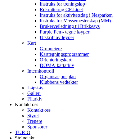
Instruks for treningsløp
Rekruttering CF-løpet
Instruks for aktivitetsdag i Nesparken
Instruks for Mossemesterskap (MM)
Brukerveiledning til Brikkesys
Purple Pen - tegne løyper
Utskrift av løyper
Kart
Grunneiere
Karttegningsprogrammer
Orienteringskart
DOMA-kartarkiv
Internkontroll
Organisasjonsplan
Klubbens vedtekter
Løpstøy
Galleri
Filarkiv
Kontakt oss
Kontakt oss
Styret
Trenere
Sponsorer
TUR-O
Stolpejakt