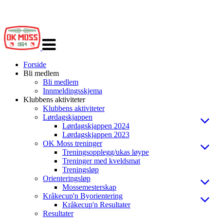
Veksle
navigasjon
Forside
Bli medlem
Bli medlem
Innmeldingsskjema
Klubbens aktiviteter
Klubbens aktiviteter
Lørdagskjappen
Lørdagskjappen 2024
Lørdagskjappen 2023
OK Moss treninger
Treningsopplegg/ukas løype
Treninger med kveldsmat
Treningsløp
Orienteringsløp
Mossemesterskap
Kråkecup'n Byorientering
Kråkecup'n Resultater
Resultater