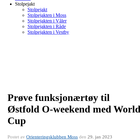
Stolpejakt
Stolpejakt
Stolpejakten i Moss
Stolpejakten i Våler
Stolpejakten i Råde
Stolpejakten i Vestby
Prøve funksjonærtøy til
Østfold O-weekend med Worl
Cup
Postet av
Orienteringsklubben Moss
den
29. jan 2023