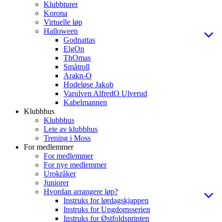
Klubbturer
Korona
Virtuelle løp
Halloween
Godnattas
ElgOn
ThOmas
Småtroll
Arakn-O
Hodeløse Jakob
Varulven AlfredO Ulverud
Kabelmannen
Klubbhus
Klubbhus
Leie av klubbhus
Trening i Moss
For medlemmer
For medlemmer
For nye medlemmer
Urokråker
Juniorer
Hvordan arrangere løp?
Instruks for lørdagskjappen
Instruks for Ungdomsserien
Instruks for Østfoldsprinten