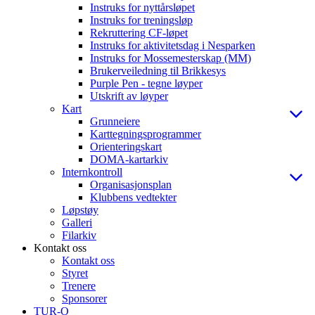
Instruks for nyttårsløpet
Instruks for treningsløp
Rekruttering CF-løpet
Instruks for aktivitetsdag i Nesparken
Instruks for Mossemesterskap (MM)
Brukerveiledning til Brikkesys
Purple Pen - tegne løyper
Utskrift av løyper
Kart
Grunneiere
Karttegningsprogrammer
Orienteringskart
DOMA-kartarkiv
Internkontroll
Organisasjonsplan
Klubbens vedtekter
Løpstøy
Galleri
Filarkiv
Kontakt oss
Kontakt oss
Styret
Trenere
Sponsorer
TUR-O