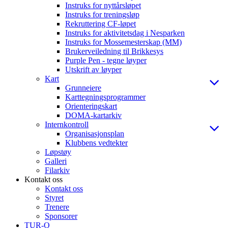
Instruks for nyttårsløpet
Instruks for treningsløp
Rekruttering CF-løpet
Instruks for aktivitetsdag i Nesparken
Instruks for Mossemesterskap (MM)
Brukerveiledning til Brikkesys
Purple Pen - tegne løyper
Utskrift av løyper
Kart
Grunneiere
Karttegningsprogrammer
Orienteringskart
DOMA-kartarkiv
Internkontroll
Organisasjonsplan
Klubbens vedtekter
Løpstøy
Galleri
Filarkiv
Kontakt oss
Kontakt oss
Styret
Trenere
Sponsorer
TUR-O