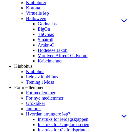
Klubbturer
Korona
Virtuelle løp
Halloween
Godnattas
ElgOn
ThOmas
Småtroll
Arakn-O
Hodeløse Jakob
Varulven AlfredO Ulverud
Kabelmannen
Klubbhus
Klubbhus
Leie av klubbhus
Trening i Moss
For medlemmer
For medlemmer
For nye medlemmer
Urokråker
Juniorer
Hvordan arrangere løp?
Instruks for lørdagskjappen
Instruks for Ungdomsserien
Instruks for Østfoldsprinten