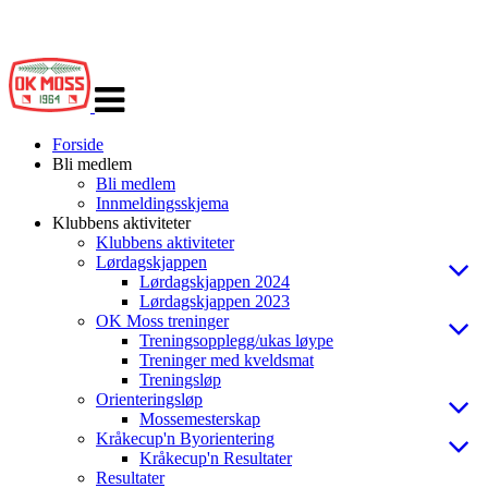
Veksle
navigasjon
Forside
Bli medlem
Bli medlem
Innmeldingsskjema
Klubbens aktiviteter
Klubbens aktiviteter
Lørdagskjappen
Lørdagskjappen 2024
Lørdagskjappen 2023
OK Moss treninger
Treningsopplegg/ukas løype
Treninger med kveldsmat
Treningsløp
Orienteringsløp
Mossemesterskap
Kråkecup'n Byorientering
Kråkecup'n Resultater
Resultater