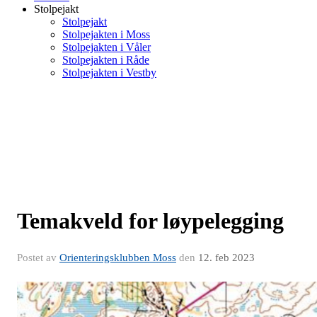
Stolpejakt
Stolpejakt
Stolpejakten i Moss
Stolpejakten i Våler
Stolpejakten i Råde
Stolpejakten i Vestby
Temakveld for løypelegging
Postet av
Orienteringsklubben Moss
den
12. feb 2023