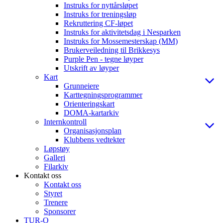
Instruks for nyttårsløpet
Instruks for treningsløp
Rekruttering CF-løpet
Instruks for aktivitetsdag i Nesparken
Instruks for Mossemesterskap (MM)
Brukerveiledning til Brikkesys
Purple Pen - tegne løyper
Utskrift av løyper
Kart
Grunneiere
Karttegningsprogrammer
Orienteringskart
DOMA-kartarkiv
Internkontroll
Organisasjonsplan
Klubbens vedtekter
Løpstøy
Galleri
Filarkiv
Kontakt oss
Kontakt oss
Styret
Trenere
Sponsorer
TUR-O