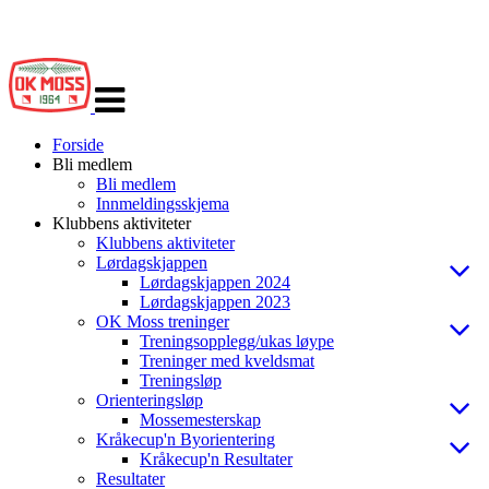
Veksle
navigasjon
Forside
Bli medlem
Bli medlem
Innmeldingsskjema
Klubbens aktiviteter
Klubbens aktiviteter
Lørdagskjappen
Lørdagskjappen 2024
Lørdagskjappen 2023
OK Moss treninger
Treningsopplegg/ukas løype
Treninger med kveldsmat
Treningsløp
Orienteringsløp
Mossemesterskap
Kråkecup'n Byorientering
Kråkecup'n Resultater
Resultater