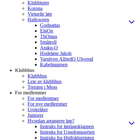
Klubbturer
Korona
Virtuelle løp
Halloween
Godnattas
ElgOn
ThOmas
Småtroll
Arakn-O
Hodeløse Jakob
Varulven AlfredO Ulverud
Kabelmannen
Klubbhus
Klubbhus
Leie av klubbhus
Trening i Moss
For medlemmer
For medlemmer
For nye medlemmer
Urokråker
Juniorer
Hvordan arrangere løp?
Instruks for lørdagskjappen
Instruks for Ungdomsserien
Instruks for Østfoldsprinten