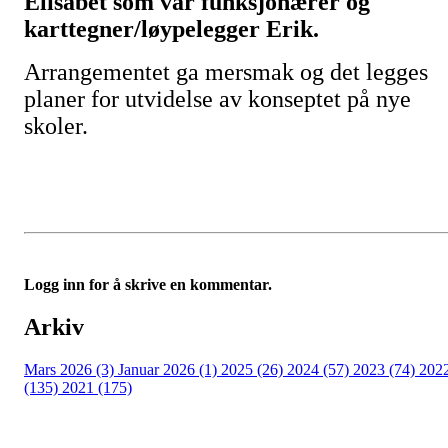
Elisabet som var funksjonærer og
karttegner/løypelegger Erik.
Arrangementet ga mersmak og det legges
planer for utvidelse av konseptet på nye
skoler.
Logg inn for å skrive en kommentar.
Arkiv
Mars 2026 (3)
Januar 2026 (1)
2025 (26)
2024 (57)
2023 (74)
202
(135)
2021 (175)