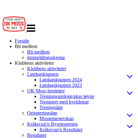
Veksle
navigasjon
Forside
Bli medlem
Bli medlem
Innmeldingsskjema
Klubbens aktiviteter
Klubbens aktiviteter
Lørdagskjappen
Lørdagskjappen 2024
Lørdagskjappen 2023
OK Moss treninger
Treningsopplegg/ukas løype
Treninger med kveldsmat
Treningsløp
Orienteringsløp
Mossemesterskap
Kråkecup'n Byorientering
Kråkecup'n Resultater
Resultater