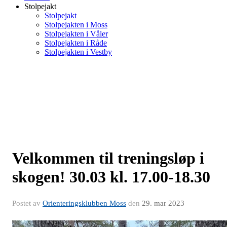
Stolpejakt
Stolpejakt
Stolpejakten i Moss
Stolpejakten i Våler
Stolpejakten i Råde
Stolpejakten i Vestby
Velkommen til treningsløp i
skogen! 30.03 kl. 17.00-18.30
Postet av
Orienteringsklubben Moss
den
29. mar 2023