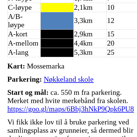
C-løype
2,1km
10
A/B-
3,3km
12
løype
A-kort
2,9km
15
A-mellom
4,4km
20
A-lang
5,3km
25
Kart:
Mossemarka
Parkering:
Nøkkeland skole
Start og mål:
ca. 550 m fra parkering.
Merket med hvite merkebånd fra skolen.
https://goo.gl/maps/6Bbj3hNkP9Qpk6PU8
Vi fikk ikke lov til å bruke parkering ved
samlingsplass av grunneier, så dermed blir