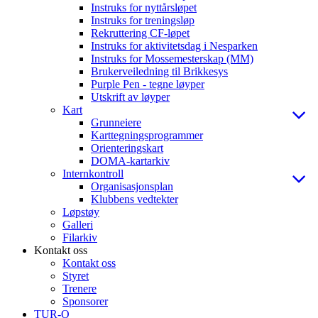
Instruks for nyttårsløpet
Instruks for treningsløp
Rekruttering CF-løpet
Instruks for aktivitetsdag i Nesparken
Instruks for Mossemesterskap (MM)
Brukerveiledning til Brikkesys
Purple Pen - tegne løyper
Utskrift av løyper
Kart
Grunneiere
Karttegningsprogrammer
Orienteringskart
DOMA-kartarkiv
Internkontroll
Organisasjonsplan
Klubbens vedtekter
Løpstøy
Galleri
Filarkiv
Kontakt oss
Kontakt oss
Styret
Trenere
Sponsorer
TUR-O