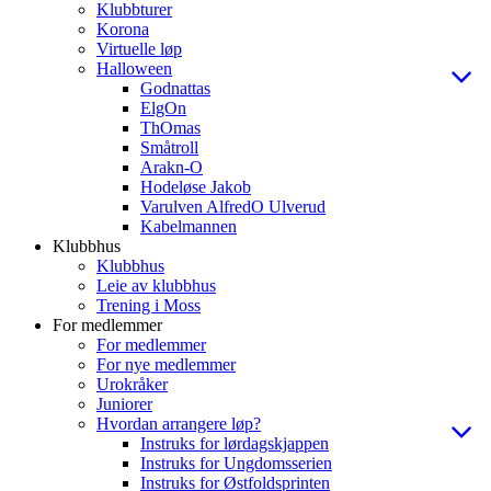
Klubbturer
Korona
Virtuelle løp
Halloween
Godnattas
ElgOn
ThOmas
Småtroll
Arakn-O
Hodeløse Jakob
Varulven AlfredO Ulverud
Kabelmannen
Klubbhus
Klubbhus
Leie av klubbhus
Trening i Moss
For medlemmer
For medlemmer
For nye medlemmer
Urokråker
Juniorer
Hvordan arrangere løp?
Instruks for lørdagskjappen
Instruks for Ungdomsserien
Instruks for Østfoldsprinten