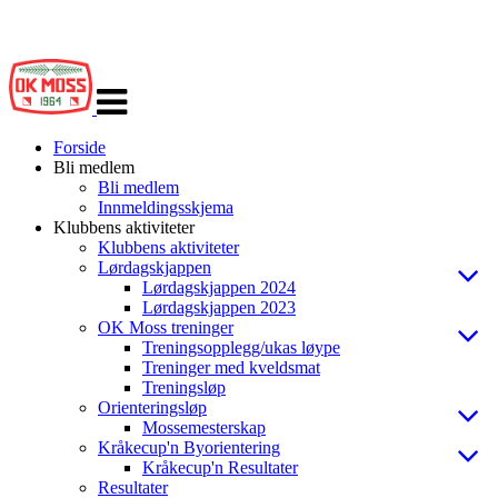
Veksle
navigasjon
Forside
Bli medlem
Bli medlem
Innmeldingsskjema
Klubbens aktiviteter
Klubbens aktiviteter
Lørdagskjappen
Lørdagskjappen 2024
Lørdagskjappen 2023
OK Moss treninger
Treningsopplegg/ukas løype
Treninger med kveldsmat
Treningsløp
Orienteringsløp
Mossemesterskap
Kråkecup'n Byorientering
Kråkecup'n Resultater
Resultater