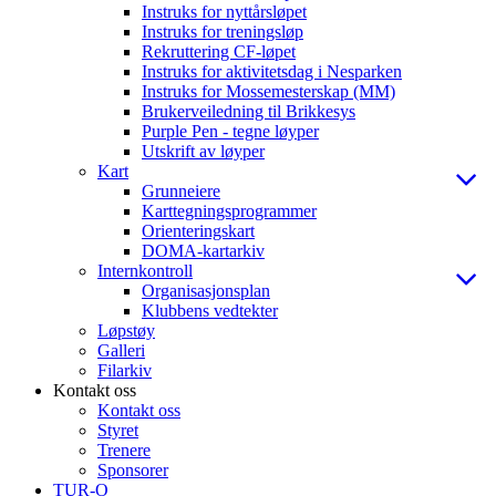
Instruks for nyttårsløpet
Instruks for treningsløp
Rekruttering CF-løpet
Instruks for aktivitetsdag i Nesparken
Instruks for Mossemesterskap (MM)
Brukerveiledning til Brikkesys
Purple Pen - tegne løyper
Utskrift av løyper
Kart
Grunneiere
Karttegningsprogrammer
Orienteringskart
DOMA-kartarkiv
Internkontroll
Organisasjonsplan
Klubbens vedtekter
Løpstøy
Galleri
Filarkiv
Kontakt oss
Kontakt oss
Styret
Trenere
Sponsorer
TUR-O