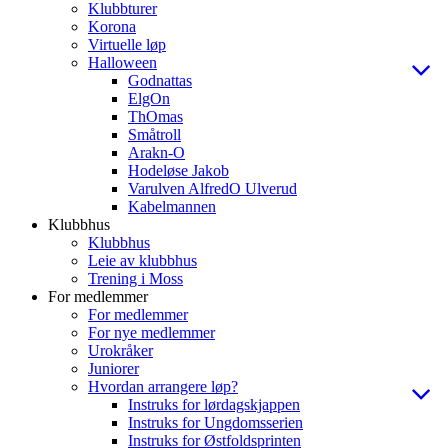
Klubbturer
Korona
Virtuelle løp
Halloween
Godnattas
ElgOn
ThOmas
Småtroll
Arakn-O
Hodeløse Jakob
Varulven AlfredO Ulverud
Kabelmannen
Klubbhus
Klubbhus
Leie av klubbhus
Trening i Moss
For medlemmer
For medlemmer
For nye medlemmer
Urokråker
Juniorer
Hvordan arrangere løp?
Instruks for lørdagskjappen
Instruks for Ungdomsserien
Instruks for Østfoldsprinten