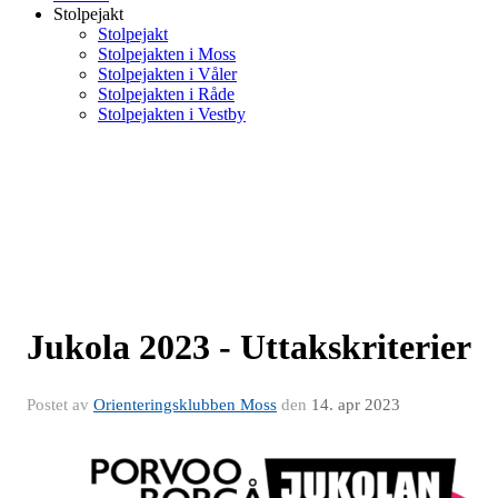
Stolpejakt
Stolpejakt
Stolpejakten i Moss
Stolpejakten i Våler
Stolpejakten i Råde
Stolpejakten i Vestby
Jukola 2023 - Uttakskriterier
Postet av
Orienteringsklubben Moss
den
14. apr 2023