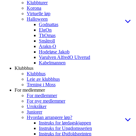
Klubbturer
Korona
Virtuelle løp
Halloween
Godnattas
ElgOn
ThOmas
Småtroll
Arakn-O
Hodeløse Jakob
Varulven AlfredO Ulverud
Kabelmannen
Klubbhus
Klubbhus
Leie av klubbhus
Trening i Moss
For medlemmer
For medlemmer
For nye medlemmer
Urokråker
Juniorer
Hvordan arrangere løp?
Instruks for lørdagskjappen
Instruks for Ungdomsserien
Instruks for Østfoldsprinten