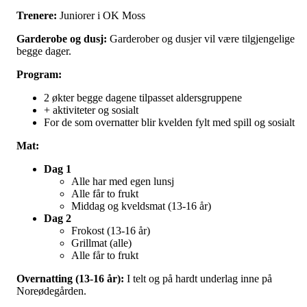
Trenere:
Juniorer i OK Moss
Garderobe og dusj:
Garderober og dusjer vil være tilgjengelige
begge dager.
Program:
2 økter begge dagene tilpasset aldersgruppene
+ aktiviteter og sosialt
For de som overnatter blir kvelden fylt med spill og sosialt
Mat:
Dag 1
Alle har med egen lunsj
Alle får to frukt
Middag og kveldsmat (13-16 år)
Dag 2
Frokost (13-16 år)
Grillmat (alle)
Alle får to frukt
Overnatting (13-16 år):
I telt og på hardt underlag inne på
Noreødegården.