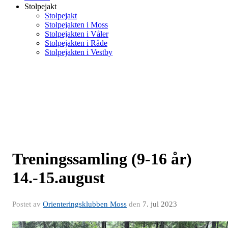
Stolpejakt
Stolpejakt
Stolpejakten i Moss
Stolpejakten i Våler
Stolpejakten i Råde
Stolpejakten i Vestby
Treningssamling (9-16 år)
14.-15.august
Postet av
Orienteringsklubben Moss
den
7. jul 2023