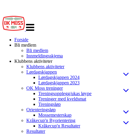
Veksle
navigasjon
Forside
Bli medlem
Bli medlem
Innmeldingsskjema
Klubbens aktiviteter
Klubbens aktiviteter
Lørdagskjappen
Lørdagskjappen 2024
Lørdagskjappen 2023
OK Moss treninger
Treningsopplegg/ukas løype
Treninger med kveldsmat
Treningsløp
Orienteringsløp
Mossemesterskap
Kråkecup'n Byorientering
Kråkecup'n Resultater
Resultater