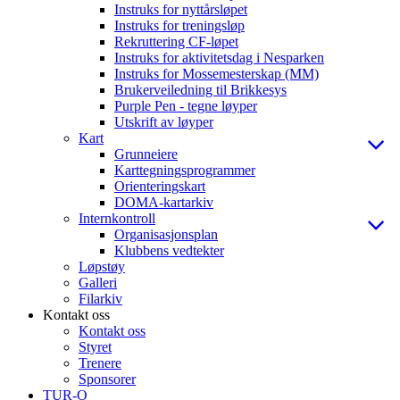
Instruks for nyttårsløpet
Instruks for treningsløp
Rekruttering CF-løpet
Instruks for aktivitetsdag i Nesparken
Instruks for Mossemesterskap (MM)
Brukerveiledning til Brikkesys
Purple Pen - tegne løyper
Utskrift av løyper
Kart
Grunneiere
Karttegningsprogrammer
Orienteringskart
DOMA-kartarkiv
Internkontroll
Organisasjonsplan
Klubbens vedtekter
Løpstøy
Galleri
Filarkiv
Kontakt oss
Kontakt oss
Styret
Trenere
Sponsorer
TUR-O