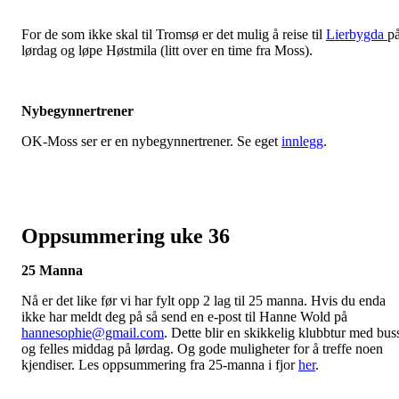
For de som ikke skal til Tromsø er det mulig å reise til
Lierbygda
p
lørdag og løpe Høstmila (litt over en time fra Moss).
Nybegynnertrener
OK-Moss ser er en nybegynnertrener. Se eget
innlegg
.
Oppsummering uke 36
25 Manna
Nå er det like før vi har fylt opp 2 lag til 25 manna. Hvis du enda
ikke har meldt deg på så send en e-post til Hanne Wold på
hannesophie@gmail.com
. Dette blir en skikkelig klubbtur med bus
og felles middag på lørdag. Og gode muligheter for å treffe noen
kjendiser. Les oppsummering fra 25-manna i fjor
her
.