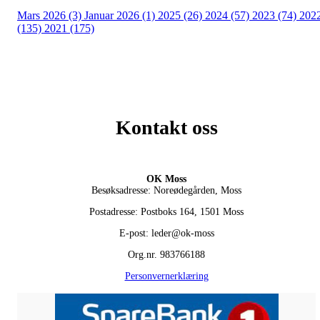
Mars 2026 (3)
Januar 2026 (1)
2025 (26)
2024 (57)
2023 (74)
202
(135)
2021 (175)
Kontakt oss
OK Moss
Besøksadresse: Noreødegården, Moss
Postadresse: Postboks 164, 1501 Moss
E-post: leder@ok-moss
Org.nr. 983766188
Personvernerklæring