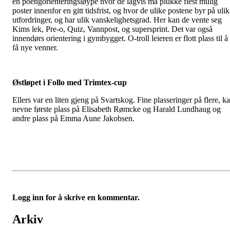
en poengorienteringsløype hvor de lagvis må plukke flest mulig
poster innenfor en gitt tidsfrist, og hvor de ulike postene byr på uli
utfordringer, og har ulik vanskelighetsgrad. Her kan de vente seg
Kims lek, Pre-o, Quiz, Vannpost, og supersprint. Det var også
innendørs orientering i gymbygget. O-troll leieren er flott plass til å
få nye venner.
Østløpet i Follo med Trimtex-cup
Ellers var en liten gjeng på Svartskog. Fine plasseringer på flere, k
nevne første plass på Elisabeth Rømcke og Harald Lundhaug og
andre plass på Emma Aune Jakobsen.
Logg inn for å skrive en kommentar.
Arkiv