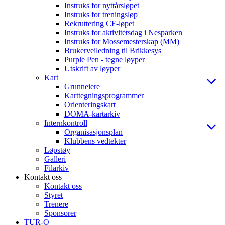
Instruks for nyttårsløpet
Instruks for treningsløp
Rekruttering CF-løpet
Instruks for aktivitetsdag i Nesparken
Instruks for Mossemesterskap (MM)
Brukerveiledning til Brikkesys
Purple Pen - tegne løyper
Utskrift av løyper
Kart
Grunneiere
Karttegningsprogrammer
Orienteringskart
DOMA-kartarkiv
Internkontroll
Organisasjonsplan
Klubbens vedtekter
Løpstøy
Galleri
Filarkiv
Kontakt oss
Kontakt oss
Styret
Trenere
Sponsorer
TUR-O