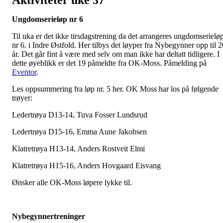
Aktiviteter uke 37
Ungdomserieløp nr 6
Til uka er det ikke tirsdagstrening da det arrangeres ungdomserielø
nr 6. i Indre Østfold. Her tilbys det løyper fra Nybegynner opp til 2
år. Det går fint å være med selv om man ikke har deltatt tidligere. I
dette øyeblikk er det 19 påmeldte fra OK-Moss. Påmelding på
Eventor
.
Les oppsummering fra løp nr. 5 her. OK Moss har los på følgende
trøyer:
Ledertrøya D13-14, Tuva Fosser Lundsrud
Ledertrøya D15-16, Emma Aune Jakobsen
Klatretrøya H13-14, Anders Rostveit Elmi
Klatretrøya H15-16, Anders Hovgaard Eisvang
Ønsker alle OK-Moss løpere lykke til.
Nybegynnertreninger