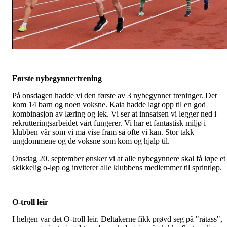
Første nybegynnertrening
På onsdagen hadde vi den første av 3 nybegynner treninger. Det
kom 14 barn og noen voksne. Kaia hadde lagt opp til en god
kombinasjon av læring og lek. Vi ser at innsatsen vi legger ned i
rekrutteringsarbeidet vårt fungerer. Vi har et fantastisk miljø i
klubben vår som vi må vise fram så ofte vi kan. Stor takk
ungdommene og de voksne som kom og hjalp til.
Onsdag 20. september ønsker vi at alle nybegynnere skal få løpe et
skikkelig o-løp og inviterer alle klubbens medlemmer til sprintløp.
O-troll leir
I helgen var det O-troll leir. Deltakerne fikk prøvd seg på "råtass",