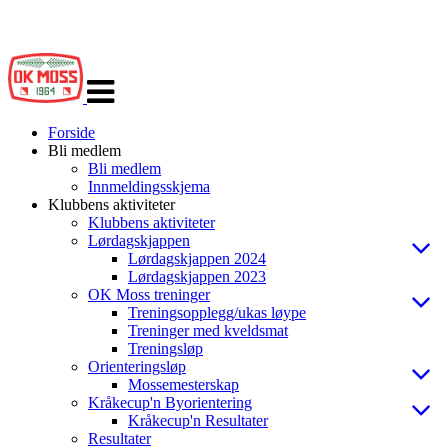
Veksle
navigasjon
Forside
Bli medlem
Bli medlem
Innmeldingsskjema
Klubbens aktiviteter
Klubbens aktiviteter
Lørdagskjappen
Lørdagskjappen 2024
Lørdagskjappen 2023
OK Moss treninger
Treningsopplegg/ukas løype
Treninger med kveldsmat
Treningsløp
Orienteringsløp
Mossemesterskap
Kråkecup'n Byorientering
Kråkecup'n Resultater
Resultater