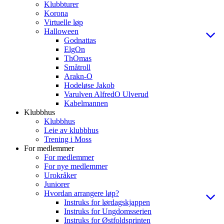
Klubbturer
Korona
Virtuelle løp
Halloween
Godnattas
ElgOn
ThOmas
Småtroll
Arakn-O
Hodeløse Jakob
Varulven AlfredO Ulverud
Kabelmannen
Klubbhus
Klubbhus
Leie av klubbhus
Trening i Moss
For medlemmer
For medlemmer
For nye medlemmer
Urokråker
Juniorer
Hvordan arrangere løp?
Instruks for lørdagskjappen
Instruks for Ungdomsserien
Instruks for Østfoldsprinten