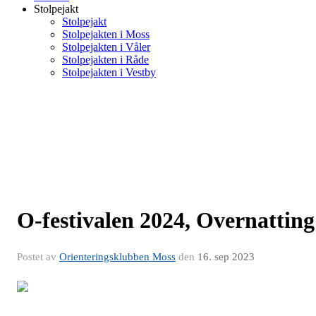
Stolpejakt
Stolpejakt
Stolpejakten i Moss
Stolpejakten i Våler
Stolpejakten i Råde
Stolpejakten i Vestby
O-festivalen 2024, Overnatting
Postet av
Orienteringsklubben Moss
den
16. sep 2023