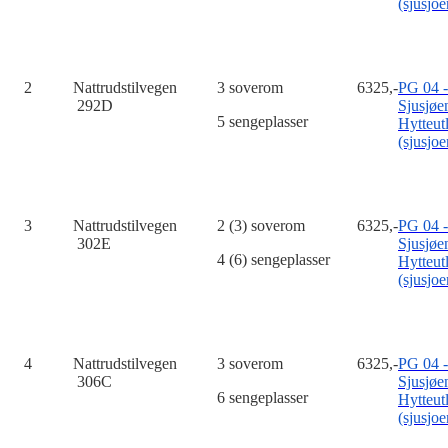
(sjusjoe
2
Nattrudstilvegen
3 soverom
6325,-
PG 04 -
292D
Sjusjøe
5 sengeplasser
Hytteut
(sjusjoe
3
Nattrudstilvegen
2 (3) soverom
6325,-
PG 04 -
302E
Sjusjøe
4 (6) sengeplasser
Hytteut
(sjusjoe
4
Nattrudstilvegen
3 soverom
6325,-
PG 04 -
306C
Sjusjøe
6 sengeplasser
Hytteut
(sjusjoe