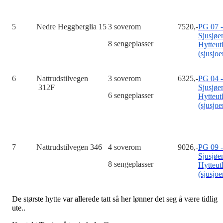
5
Nedre Heggberglia 15
3 soverom
7520,-
PG 07 -
Sjusjøe
8 sengeplasser
Hytteut
(sjusjoe
6
Nattrudstilvegen
3 soverom
6325,-
PG 04 -
312F
Sjusjøe
6 sengeplasser
Hytteut
(sjusjoe
7
Nattrudstilvegen 346
4 soverom
9026,-
PG 09 -
Sjusjøe
8 sengeplasser
Hytteut
(sjusjoe
De største hytte var allerede tatt så her lønner det seg å være tidlig
ute..