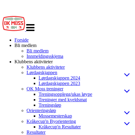
Veksle
navigasjon
Forside
Bli medlem
Bli medlem
Innmeldingsskjema
Klubbens aktiviteter
Klubbens aktiviteter
Lørdagskjappen
Lørdagskjappen 2024
Lørdagskjappen 2023
OK Moss treninger
Treningsopplegg/ukas løype
Treninger med kveldsmat
Treningsløp
Orienteringsløp
Mossemesterskap
Kråkecup'n Byorientering
Kråkecup'n Resultater
Resultater