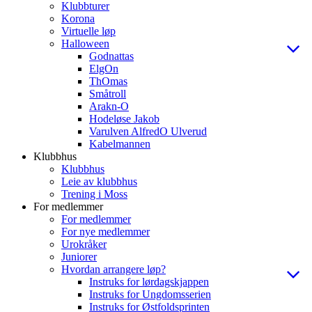
Klubbturer
Korona
Virtuelle løp
Halloween
Godnattas
ElgOn
ThOmas
Småtroll
Arakn-O
Hodeløse Jakob
Varulven AlfredO Ulverud
Kabelmannen
Klubbhus
Klubbhus
Leie av klubbhus
Trening i Moss
For medlemmer
For medlemmer
For nye medlemmer
Urokråker
Juniorer
Hvordan arrangere løp?
Instruks for lørdagskjappen
Instruks for Ungdomsserien
Instruks for Østfoldsprinten