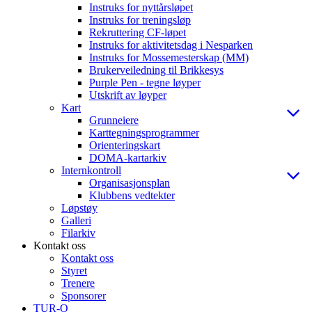
Instruks for nyttårsløpet
Instruks for treningsløp
Rekruttering CF-løpet
Instruks for aktivitetsdag i Nesparken
Instruks for Mossemesterskap (MM)
Brukerveiledning til Brikkesys
Purple Pen - tegne løyper
Utskrift av løyper
Kart
Grunneiere
Karttegningsprogrammer
Orienteringskart
DOMA-kartarkiv
Internkontroll
Organisasjonsplan
Klubbens vedtekter
Løpstøy
Galleri
Filarkiv
Kontakt oss
Kontakt oss
Styret
Trenere
Sponsorer
TUR-O