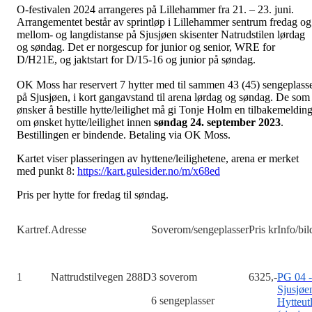
O-festivalen 2024 arrangeres på Lillehammer fra 21. – 23. juni.
Arrangementet består av sprintløp i Lillehammer sentrum fredag og
mellom- og langdistanse på Sjusjøen skisenter Natrudstilen lørdag
og søndag. Det er norgescup for junior og senior, WRE for
D/H21E, og jaktstart for D/15-16 og junior på søndag.
OK Moss har reservert 7 hytter med til sammen 43 (45) sengeplass
på Sjusjøen, i kort gangavstand til arena lørdag og søndag. De som
ønsker å bestille hytte/leilighet må gi Tonje Holm en tilbakemeldin
om ønsket hytte/leilighet innen
søndag 24. september 2023
.
Bestillingen er bindende. Betaling via OK Moss.
Kartet viser plasseringen av hyttene/leilighetene, arena er merket
med punkt 8:
https://kart.gulesider.no/m/x68ed
Pris per hytte for fredag til søndag.
Kartref.
Adresse
Soverom/sengeplasser
Pris kr
Info/bil
1
Nattrudstilvegen 288D
3 soverom
6325,-
PG 04 -
Sjusjøe
6 sengeplasser
Hytteut