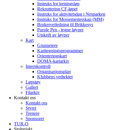
Instruks for treningsløp
Rekruttering CF-løpet
Instruks for aktivitetsdag i Nesparken
Instruks for Mossemesterskap (MM)
Brukerveiledning til Brikkesys
Purple Pen - tegne løyper
Utskrift av løyper
Kart
Grunneiere
Karttegningsprogrammer
Orienteringskart
DOMA-kartarkiv
Internkontroll
Organisasjonsplan
Klubbens vedtekter
Løpstøy
Galleri
Filarkiv
Kontakt oss
Kontakt oss
Styret
Trenere
Sponsorer
TUR-O
Stolpejakt