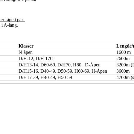
r løpe i par.
i A-lang.
Klasser
Lengde/
N-åpen
1600 m
D/H-12, D/H 17C
2600m
D/H13-14, D60-69, D/H70, H80, D-Åpen
3200m (D
D/H15-16, D40-49, D50-59. H60-69. H-Åpen
3600m
D/H17-39, H40-49, H50-59
4700m (s