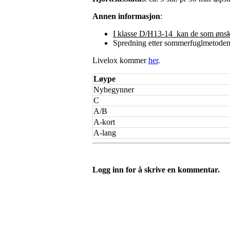
Annen informasjon
:
I klasse D/H13-14 kan de som ønske
Spredning etter sommerfuglmetoden 
Livelox kommer
her
.
Løype
Nybegynner
C
A/B
A-kort
A-lang
Logg inn for å skrive en kommentar.