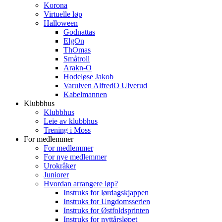
Korona
Virtuelle løp
Halloween
Godnattas
ElgOn
ThOmas
Småtroll
Arakn-O
Hodeløse Jakob
Varulven AlfredO Ulverud
Kabelmannen
Klubbhus
Klubbhus
Leie av klubbhus
Trening i Moss
For medlemmer
For medlemmer
For nye medlemmer
Urokråker
Juniorer
Hvordan arrangere løp?
Instruks for lørdagskjappen
Instruks for Ungdomsserien
Instruks for Østfoldsprinten
Instruks for nyttårsløpet