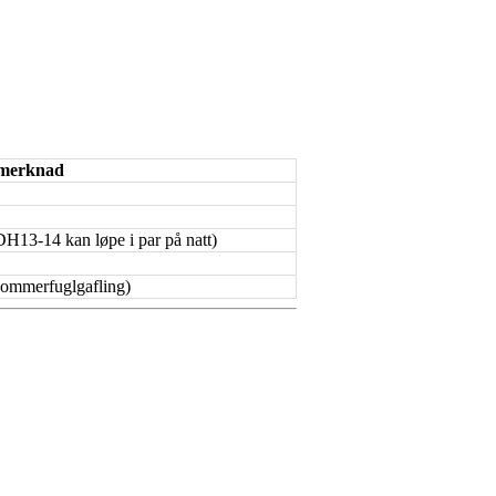
merknad
H13-14 kan løpe i par på natt)
ommerfuglgafling)