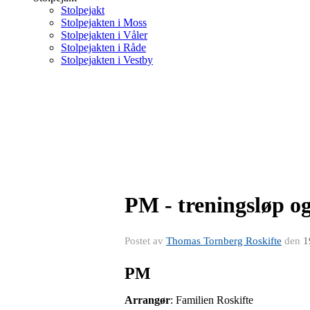
Stolpejakt
Stolpejakten i Moss
Stolpejakten i Våler
Stolpejakten i Råde
Stolpejakten i Vestby
PM - treningsløp 
Postet av
Thomas Tornberg Roskifte
den
1
PM
Arrangør
: Familien Roskifte