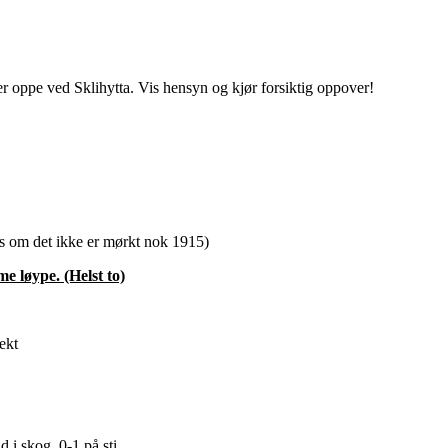
 oppe ved Sklihytta. Vis hensyn og kjør forsiktig oppover!
s om det ikke er mørkt nok 1915)
e løype. (Helst to)
ekt
id i skog. 0-1 på sti.