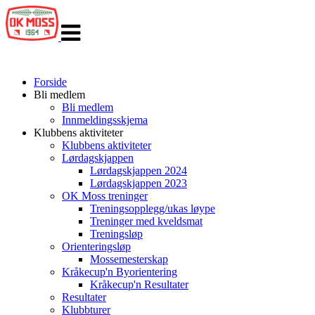
Veksle
navigasjon
Forside
Bli medlem
Bli medlem
Innmeldingsskjema
Klubbens aktiviteter
Klubbens aktiviteter
Lørdagskjappen
Lørdagskjappen 2024
Lørdagskjappen 2023
OK Moss treninger
Treningsopplegg/ukas løype
Treninger med kveldsmat
Treningsløp
Orienteringsløp
Mossemesterskap
Kråkecup'n Byorientering
Kråkecup'n Resultater
Resultater
Klubbturer