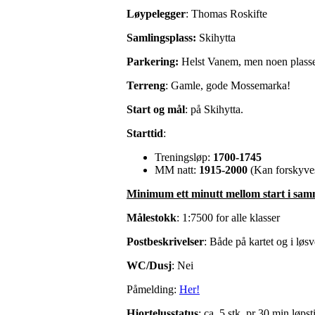
Løypelegger
: Thomas Roskifte
Samlingsplass:
Skihytta
Parkering:
Helst Vanem, men noen plasser
Terreng
: Gamle, gode Mossemarka!
Start og mål
: på Skihytta.
Starttid
:
Treningsløp:
1700-1745
MM natt:
1915-2000
(Kan forskyve
Minimum ett minutt mellom start i samm
Målestokk
: 1:7500 for alle klasser
Postbeskrivelser
: Både på kartet og i løsv
WC/Dusj
: Nei
Påmelding:
Her!
Hjortelusstatus
: ca. 5 stk. pr 30 min løpst