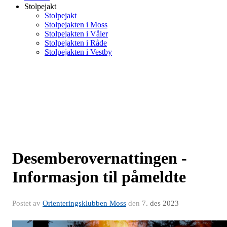
Stolpejakt
Stolpejakt
Stolpejakten i Moss
Stolpejakten i Våler
Stolpejakten i Råde
Stolpejakten i Vestby
Desemberovernattingen -
Informasjon til påmeldte
Postet av
Orienteringsklubben Moss
den
7. des 2023