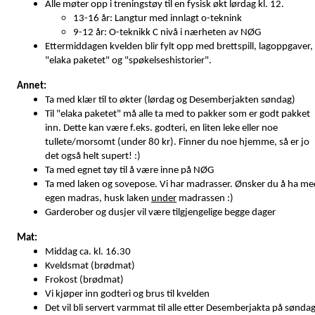
Alle møter opp i treningstøy til en fysisk økt lørdag kl. 12.
13-16 år: Langtur med innlagt o-teknink
9-12 år: O-teknikk C nivå i nærheten av NØG
Ettermiddagen kvelden blir fylt opp med brettspill, lagoppgaver,
"elaka paketet" og "spøkelseshistorier".
Annet:
Ta med klær til to økter (lørdag og Desemberjakten søndag)
Til "elaka paketet" må alle ta med to pakker som er godt pakket
inn. Dette kan være f.eks. godteri, en liten leke eller noe
tullete/morsomt (under 80 kr). Finner du noe hjemme, så er jo
det også helt supert! :)
Ta med egnet tøy til å være inne på NØG
Ta med laken og sovepose. Vi har madrasser. Ønsker du å ha me
egen madras, husk laken
under
madrassen :)
Garderober og dusjer vil være tilgjengelige begge dager
Mat:
Middag ca. kl. 16.30
Kveldsmat (brødmat)
Frokost (brødmat)
Vi kjøper inn godteri og brus til kvelden
Det vil bli servert varmmat til alle etter Desemberjakta på sønda