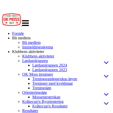
Veksle
navigasjon
Forside
Bli medlem
Bli medlem
Innmeldingsskjema
Klubbens aktiviteter
Klubbens aktiviteter
Lørdagskjappen
Lørdagskjappen 2024
Lørdagskjappen 2023
OK Moss treninger
Treningsopplegg/ukas løype
Treninger med kveldsmat
Treningsløp
Orienteringsløp
Mossemesterskap
Kråkecup'n Byorientering
Kråkecup'n Resultater
Resultater