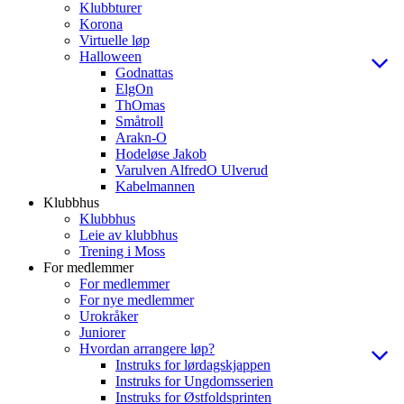
Klubbturer
Korona
Virtuelle løp
Halloween
Godnattas
ElgOn
ThOmas
Småtroll
Arakn-O
Hodeløse Jakob
Varulven AlfredO Ulverud
Kabelmannen
Klubbhus
Klubbhus
Leie av klubbhus
Trening i Moss
For medlemmer
For medlemmer
For nye medlemmer
Urokråker
Juniorer
Hvordan arrangere løp?
Instruks for lørdagskjappen
Instruks for Ungdomsserien
Instruks for Østfoldsprinten