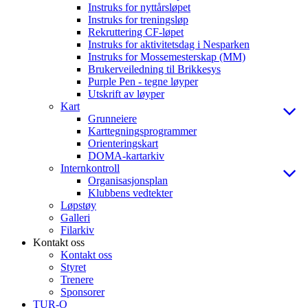
Instruks for nyttårsløpet
Instruks for treningsløp
Rekruttering CF-løpet
Instruks for aktivitetsdag i Nesparken
Instruks for Mossemesterskap (MM)
Brukerveiledning til Brikkesys
Purple Pen - tegne løyper
Utskrift av løyper
Kart
Grunneiere
Karttegningsprogrammer
Orienteringskart
DOMA-kartarkiv
Internkontroll
Organisasjonsplan
Klubbens vedtekter
Løpstøy
Galleri
Filarkiv
Kontakt oss
Kontakt oss
Styret
Trenere
Sponsorer
TUR-O