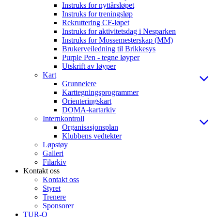
Instruks for nyttårsløpet
Instruks for treningsløp
Rekruttering CF-løpet
Instruks for aktivitetsdag i Nesparken
Instruks for Mossemesterskap (MM)
Brukerveiledning til Brikkesys
Purple Pen - tegne løyper
Utskrift av løyper
Kart
Grunneiere
Karttegningsprogrammer
Orienteringskart
DOMA-kartarkiv
Internkontroll
Organisasjonsplan
Klubbens vedtekter
Løpstøy
Galleri
Filarkiv
Kontakt oss
Kontakt oss
Styret
Trenere
Sponsorer
TUR-O