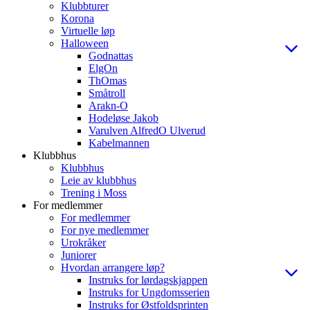
Klubbturer
Korona
Virtuelle løp
Halloween
Godnattas
ElgOn
ThOmas
Småtroll
Arakn-O
Hodeløse Jakob
Varulven AlfredO Ulverud
Kabelmannen
Klubbhus
Klubbhus
Leie av klubbhus
Trening i Moss
For medlemmer
For medlemmer
For nye medlemmer
Urokråker
Juniorer
Hvordan arrangere løp?
Instruks for lørdagskjappen
Instruks for Ungdomsserien
Instruks for Østfoldsprinten