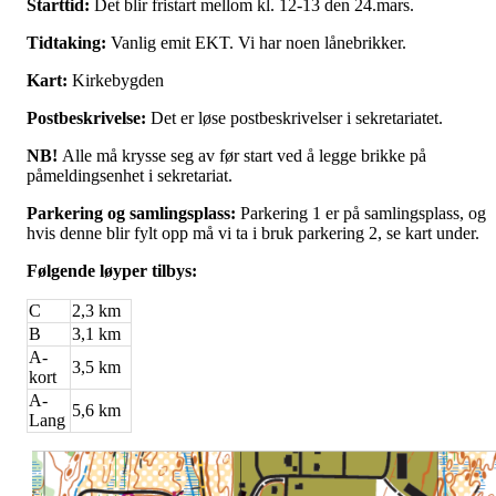
Starttid:
Det blir fristart mellom kl. 12-13 den 24.mars.
Tidtaking:
Vanlig emit EKT. Vi har noen lånebrikker.
Kart:
Kirkebygden
Postbeskrivelse:
Det er løse postbeskrivelser i sekretariatet.
NB!
Alle må krysse seg av før start ved å legge brikke på
påmeldingsenhet i sekretariat.
Parkering og samlingsplass:
Parkering 1 er på samlingsplass, og
hvis denne blir fylt opp må vi ta i bruk parkering 2, se kart under.
Følgende løyper tilbys:
C
2,3 km
B
3,1 km
A-
3,5 km
kort
A-
5,6 km
Lang