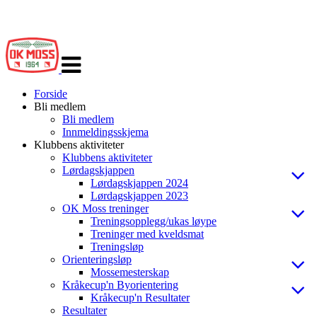
Veksle
navigasjon
Forside
Bli medlem
Bli medlem
Innmeldingsskjema
Klubbens aktiviteter
Klubbens aktiviteter
Lørdagskjappen
Lørdagskjappen 2024
Lørdagskjappen 2023
OK Moss treninger
Treningsopplegg/ukas løype
Treninger med kveldsmat
Treningsløp
Orienteringsløp
Mossemesterskap
Kråkecup'n Byorientering
Kråkecup'n Resultater
Resultater