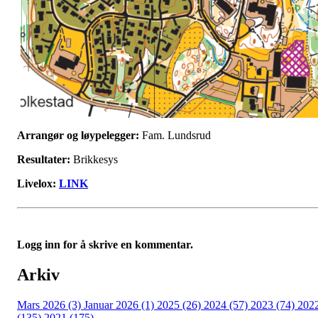
Arrangør og løypelegger:
Fam. Lundsrud
Resultater:
Brikkesys
Livelox:
LINK
Logg inn for å skrive en kommentar.
Arkiv
Mars 2026 (3)
Januar 2026 (1)
2025 (26)
2024 (57)
2023 (74)
202
(135)
2021 (175)