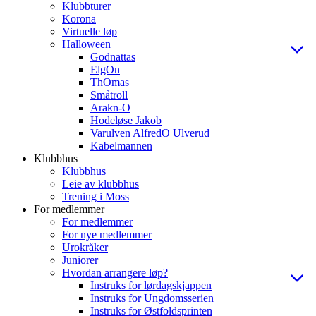
Klubbturer
Korona
Virtuelle løp
Halloween
Godnattas
ElgOn
ThOmas
Småtroll
Arakn-O
Hodeløse Jakob
Varulven AlfredO Ulverud
Kabelmannen
Klubbhus
Klubbhus
Leie av klubbhus
Trening i Moss
For medlemmer
For medlemmer
For nye medlemmer
Urokråker
Juniorer
Hvordan arrangere løp?
Instruks for lørdagskjappen
Instruks for Ungdomsserien
Instruks for Østfoldsprinten