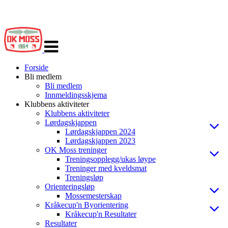
Veksle
navigasjon
Forside
Bli medlem
Bli medlem
Innmeldingsskjema
Klubbens aktiviteter
Klubbens aktiviteter
Lørdagskjappen
Lørdagskjappen 2024
Lørdagskjappen 2023
OK Moss treninger
Treningsopplegg/ukas løype
Treninger med kveldsmat
Treningsløp
Orienteringsløp
Mossemesterskap
Kråkecup'n Byorientering
Kråkecup'n Resultater
Resultater