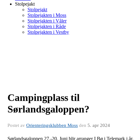
Stolpejakt
Stolpejakt
Stolpejakten i Moss
Stolpejakten i Våler
Stolpejakten i Råde
Stolpejakten i Vestby
Campingplass til
Sørlandsgaloppen?
Postet av
Orienteringsklubben Moss
den
5. apr 2024
Sørlandsgaloppen 27.-20. Juni blir arranger I Bø i Telemark i år.