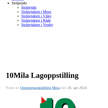
Stolpejakt
Stolpejakt
Stolpejakten i Moss
Stolpejakten i Våler
Stolpejakten i Råde
Stolpejakten i Vestby
10Mila Lagoppstilling
Postet av
Orienteringsklubben Moss
den
26. apr 2024