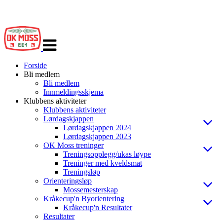
Veksle
navigasjon
Forside
Bli medlem
Bli medlem
Innmeldingsskjema
Klubbens aktiviteter
Klubbens aktiviteter
Lørdagskjappen
Lørdagskjappen 2024
Lørdagskjappen 2023
OK Moss treninger
Treningsopplegg/ukas løype
Treninger med kveldsmat
Treningsløp
Orienteringsløp
Mossemesterskap
Kråkecup'n Byorientering
Kråkecup'n Resultater
Resultater