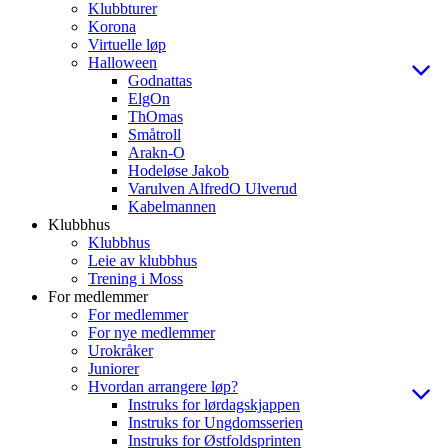
Klubbturer
Korona
Virtuelle løp
Halloween
Godnattas
ElgOn
ThOmas
Småtroll
Arakn-O
Hodeløse Jakob
Varulven AlfredO Ulverud
Kabelmannen
Klubbhus
Klubbhus
Leie av klubbhus
Trening i Moss
For medlemmer
For medlemmer
For nye medlemmer
Urokråker
Juniorer
Hvordan arrangere løp?
Instruks for lørdagskjappen
Instruks for Ungdomsserien
Instruks for Østfoldsprinten