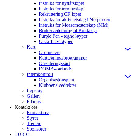
Instruks for nyttårsløpet
Instruks for treningsløp
Rekruttering CF-løpet
Instruks for aktivitetsdag i Nesparken
Instruks for Mossemesterskap (MM)
Brukerveiledning til Brikkesys
Purple Pen - tegne løyper
Utskrift av løyper
Kart
Grunneiere
Karttegningsprogrammer
Orienteringskart
DOMA-kartarkiv
Internkontroll
Organisasjonsplan
Klubbens vedtekter
Løpstøy
Galleri
Filarkiv
Kontakt oss
Kontakt oss
Styret
Trenere
Sponsorer
TUR-O