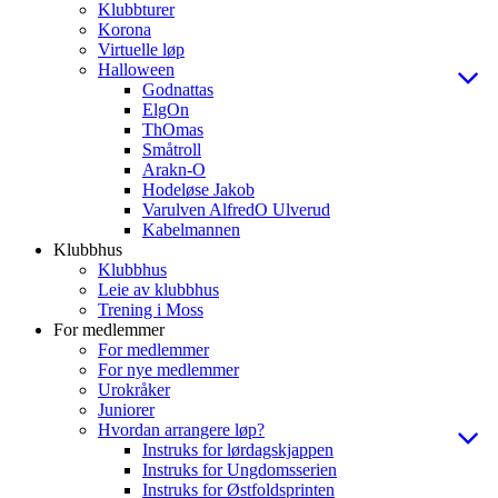
Klubbturer
Korona
Virtuelle løp
Halloween
Godnattas
ElgOn
ThOmas
Småtroll
Arakn-O
Hodeløse Jakob
Varulven AlfredO Ulverud
Kabelmannen
Klubbhus
Klubbhus
Leie av klubbhus
Trening i Moss
For medlemmer
For medlemmer
For nye medlemmer
Urokråker
Juniorer
Hvordan arrangere løp?
Instruks for lørdagskjappen
Instruks for Ungdomsserien
Instruks for Østfoldsprinten