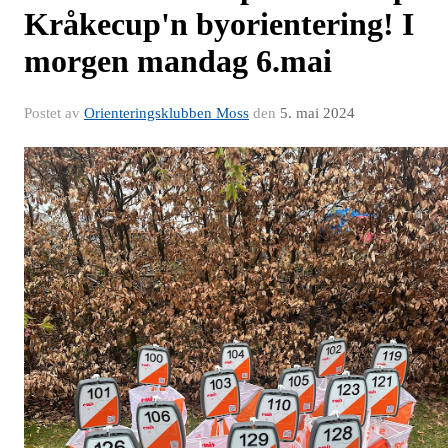
Kråkecup'n byorientering! I
morgen mandag 6.mai
Postet av
Orienteringsklubben Moss
den
5. mai 2024