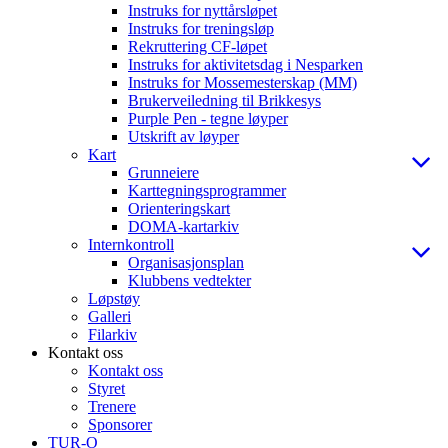
Instruks for nyttårsløpet
Instruks for treningsløp
Rekruttering CF-løpet
Instruks for aktivitetsdag i Nesparken
Instruks for Mossemesterskap (MM)
Brukerveiledning til Brikkesys
Purple Pen - tegne løyper
Utskrift av løyper
Kart
Grunneiere
Karttegningsprogrammer
Orienteringskart
DOMA-kartarkiv
Internkontroll
Organisasjonsplan
Klubbens vedtekter
Løpstøy
Galleri
Filarkiv
Kontakt oss
Kontakt oss
Styret
Trenere
Sponsorer
TUR-O