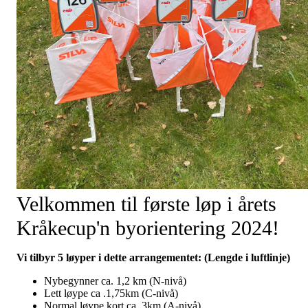
Velkommen til første løp i årets
Kråkecup'n byorientering 2024!
Vi tilbyr 5 løyper i dette arrangementet: (Lengde i luftlinje)
Nybegynner ca. 1,2 km (N-nivå)
Lett løype ca .1,75km (C-nivå)
Normal løype kort ca. 3km (A-nivå)