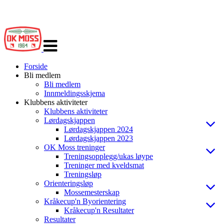
Veksle
navigasjon
Forside
Bli medlem
Bli medlem
Innmeldingsskjema
Klubbens aktiviteter
Klubbens aktiviteter
Lørdagskjappen
Lørdagskjappen 2024
Lørdagskjappen 2023
OK Moss treninger
Treningsopplegg/ukas løype
Treninger med kveldsmat
Treningsløp
Orienteringsløp
Mossemesterskap
Kråkecup'n Byorientering
Kråkecup'n Resultater
Resultater