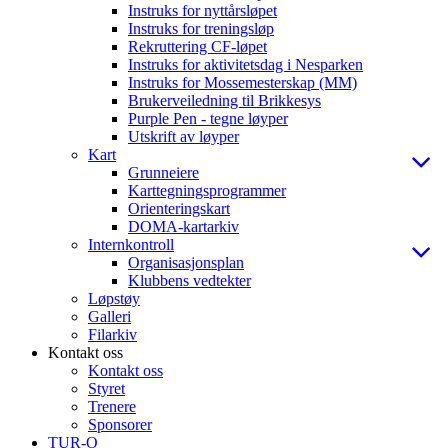
Instruks for nyttårsløpet
Instruks for treningsløp
Rekruttering CF-løpet
Instruks for aktivitetsdag i Nesparken
Instruks for Mossemesterskap (MM)
Brukerveiledning til Brikkesys
Purple Pen - tegne løyper
Utskrift av løyper
Kart
Grunneiere
Karttegningsprogrammer
Orienteringskart
DOMA-kartarkiv
Internkontroll
Organisasjonsplan
Klubbens vedtekter
Løpstøy
Galleri
Filarkiv
Kontakt oss
Kontakt oss
Styret
Trenere
Sponsorer
TUR-O