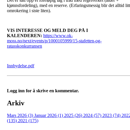
Det er satt opp et foreløpig lag i tråd med regelverket (alder +
kjønnsfordeling), med en reserve. (Erfaringsmessig blir det alltid litt
omrokering i siste liten).
VIS INTERESSE OG MELD DEG PÅ I
KALENDEREN:
https://www.ok-
moss.no/next/events/p/1000105999/15-stafetten-og-
ratasskonkurransen
Innbydelse.pdf
Logg inn for å skrive en kommentar.
Arkiv
Mars 2026 (3)
Januar 2026 (1)
2025 (26)
2024 (57)
2023 (74)
202
(135)
2021 (175)