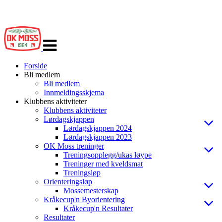
Veksle
navigasjon
Forside
Bli medlem
Bli medlem
Innmeldingsskjema
Klubbens aktiviteter
Klubbens aktiviteter
Lørdagskjappen
Lørdagskjappen 2024
Lørdagskjappen 2023
OK Moss treninger
Treningsopplegg/ukas løype
Treninger med kveldsmat
Treningsløp
Orienteringsløp
Mossemesterskap
Kråkecup'n Byorientering
Kråkecup'n Resultater
Resultater