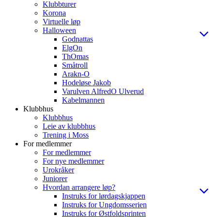
Klubbturer
Korona
Virtuelle løp
Halloween
Godnattas
ElgOn
ThOmas
Småtroll
Arakn-O
Hodeløse Jakob
Varulven AlfredO Ulverud
Kabelmannen
Klubbhus
Klubbhus
Leie av klubbhus
Trening i Moss
For medlemmer
For medlemmer
For nye medlemmer
Urokråker
Juniorer
Hvordan arrangere løp?
Instruks for lørdagskjappen
Instruks for Ungdomsserien
Instruks for Østfoldsprinten