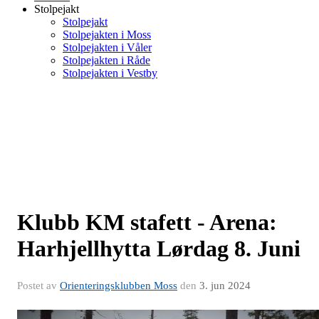
Stolpejakt
Stolpejakt
Stolpejakten i Moss
Stolpejakten i Våler
Stolpejakten i Råde
Stolpejakten i Vestby
Klubb KM stafett - Arena:
Harhjellhytta Lørdag 8. Juni
Postet av
Orienteringsklubben Moss
den
3. jun 2024