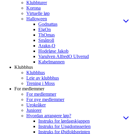
Klubbturer
Korona
Virtuelle løp
Halloween
Godnattas
ElgOn
ThOmas
Småtroll
Arakn-O
Hodeløse Jakob
Varulven AlfredO Ulverud
Kabelmannen
Klubbhus
Klubbhus
Leie av klubbhus
Trening i Moss
For medlemmer
For medlemmer
For nye medlemmer
Urokråker
Juniorer
Hvordan arrangere løp?
Instruks for lørdagskjappen
Instruks for Ungdomsserien
Instruks for Østfoldsprinten