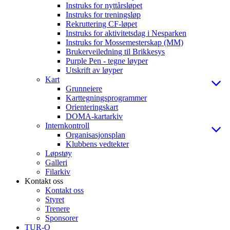
Instruks for nyttårsløpet
Instruks for treningsløp
Rekruttering CF-løpet
Instruks for aktivitetsdag i Nesparken
Instruks for Mossemesterskap (MM)
Brukerveiledning til Brikkesys
Purple Pen - tegne løyper
Utskrift av løyper
Kart
Grunneiere
Karttegningsprogrammer
Orienteringskart
DOMA-kartarkiv
Internkontroll
Organisasjonsplan
Klubbens vedtekter
Løpstøy
Galleri
Filarkiv
Kontakt oss
Kontakt oss
Styret
Trenere
Sponsorer
TUR-O