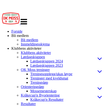
Veksle
navigasjon
Forside
Bli medlem
Bli medlem
Innmeldingsskjema
Klubbens aktiviteter
Klubbens aktiviteter
Lørdagskjappen
Lørdagskjappen 2024
Lørdagskjappen 2023
OK Moss treninger
Treningsopplegg/ukas løype
Treninger med kveldsmat
Treningsløp
Orienteringsløp
Mossemesterskap
Kråkecup'n Byorientering
Kråkecup'n Resultater
Resultater