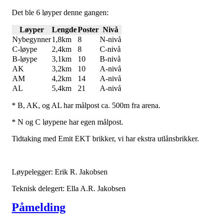
Det ble 6 løyper denne gangen:
Løyper
Lengde
Poster
Nivå
Nybegynner
1,8km
8
N-nivå
C-løype
2,4km
8
C-nivå
B-løype
3,1km
10
B-nivå
AK
3,2km
10
A-nivå
AM
4,2km
14
A-nivå
AL
5,4km
21
A-nivå
* B, AK, og AL har målpost ca. 500m fra arena.
* N og C løypene har egen målpost.
Tidtaking med Emit EKT brikker, vi har ekstra utlånsbrikker.
Løypelegger: Erik R. Jakobsen
Teknisk delegert: Ella A.R. Jakobsen
Påmelding