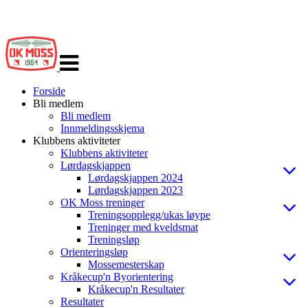
Veksle
navigasjon
Forside
Bli medlem
Bli medlem
Innmeldingsskjema
Klubbens aktiviteter
Klubbens aktiviteter
Lørdagskjappen
Lørdagskjappen 2024
Lørdagskjappen 2023
OK Moss treninger
Treningsopplegg/ukas løype
Treninger med kveldsmat
Treningsløp
Orienteringsløp
Mossemesterskap
Kråkecup'n Byorientering
Kråkecup'n Resultater
Resultater