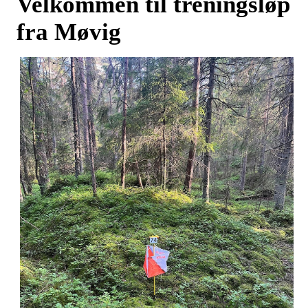
Velkommen til treningsløp
fra Møvig