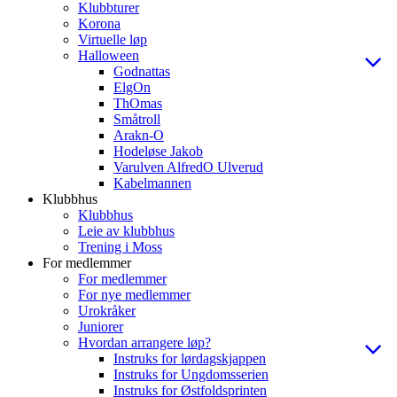
Klubbturer
Korona
Virtuelle løp
Halloween
Godnattas
ElgOn
ThOmas
Småtroll
Arakn-O
Hodeløse Jakob
Varulven AlfredO Ulverud
Kabelmannen
Klubbhus
Klubbhus
Leie av klubbhus
Trening i Moss
For medlemmer
For medlemmer
For nye medlemmer
Urokråker
Juniorer
Hvordan arrangere løp?
Instruks for lørdagskjappen
Instruks for Ungdomsserien
Instruks for Østfoldsprinten