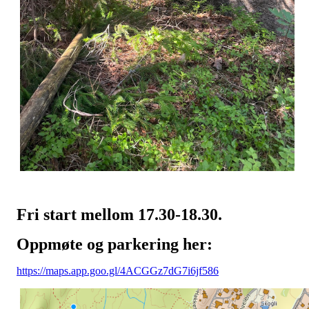
Fri start mellom 17.30-18.30.
Oppmøte og parkering her:
https://maps.app.goo.gl/4ACGGz7dG7i6jf586