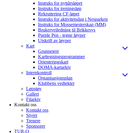
Instruks for nyttårsløpet
Instruks for treningsløp
Rekruttering CF-løpet
Instruks for aktivitetsdag i Nesparken
Instruks for Mossemesterskap (MM)
Brukerveiledning til Brikkesys
Purple Pen - tegne løyper
Utskrift av løyper
Kart
Grunneiere
Karttegningsprogrammer
Orienteringskart
DOMA-kartarkiv
Internkontroll
Organisasjonsplan
Klubbens vedtekter
Løpstøy
Galleri
Filarkiv
Kontakt oss
Kontakt oss
Styret
Trenere
Sponsorer
TUR-O