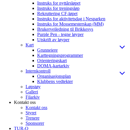
Instruks for nyttårsløpet
Instruks for treningsløp
Rekruttering CF-løpet
Instruks for aktivitetsdag i Nesparken
Instruks for Mossemesterskap (MM)
Brukerveiledning til Brikkesys
Purple Pen - tegne løyper
Utskrift av løyper
Kart
Grunneiere
Karttegningsprogrammer
Orienteringskart
DOMA-kartarkiv
Internkontroll
Organisasjonsplan
Klubbens vedtekter
Løpstøy
Galleri
Filarkiv
Kontakt oss
Kontakt oss
Styret
Trenere
Sponsorer
TUR-O