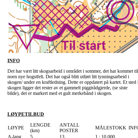
INFO
Det har vært litt skogsarbeid i området i sommer, det har kommet til
noen nye hogstfelt. Det har også blitt utført litt tynningsarbeid i
skogen/ under en kraftledning. Dette er oppdatert på kartet. Et sted 
skogen ligger det rester av et gammelt piggtrådgjerde, (se siste
bilde), det er markert med et gult merkebånd i skogen.
LØYPETILBUD
LENGDE
ANTALL
LØYPE
MÅLESTOKK
INF
(km)
POSTER
A-lang
5
13
1 : 10 000