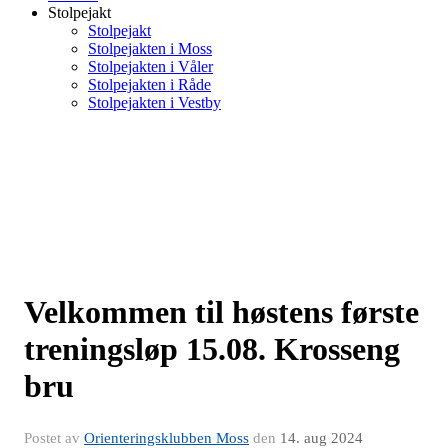
Stolpejakt
Stolpejakt
Stolpejakten i Moss
Stolpejakten i Våler
Stolpejakten i Råde
Stolpejakten i Vestby
Velkommen til høstens første
treningsløp 15.08. Krosseng
bru
Postet av
Orienteringsklubben Moss
den
14. aug 2024