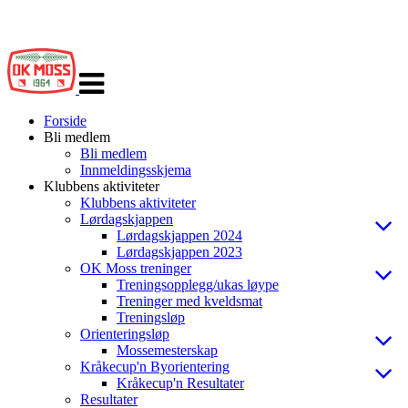
Veksle
navigasjon
Forside
Bli medlem
Bli medlem
Innmeldingsskjema
Klubbens aktiviteter
Klubbens aktiviteter
Lørdagskjappen
Lørdagskjappen 2024
Lørdagskjappen 2023
OK Moss treninger
Treningsopplegg/ukas løype
Treninger med kveldsmat
Treningsløp
Orienteringsløp
Mossemesterskap
Kråkecup'n Byorientering
Kråkecup'n Resultater
Resultater