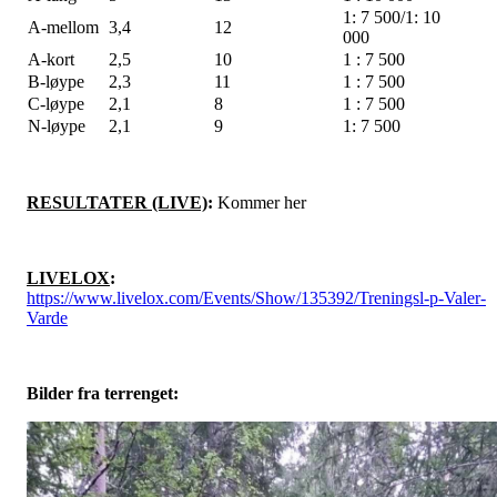
1: 7 500/1: 10
A-mellom
3,4
12
000
A-kort
2,5
10
1 : 7 500
B-løype
2,3
11
1 : 7 500
C-løype
2,1
8
1 : 7 500
N-løype
2,1
9
1: 7 500
RESULTATER (LIVE)
:
Kommer her
LIVELOX
:
https://www.livelox.com/Events/Show/135392/Treningsl-p-Valer-
Varde
Bilder fra terrenget: