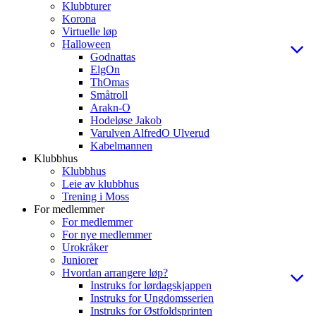
Klubbturer
Korona
Virtuelle løp
Halloween
Godnattas
ElgOn
ThOmas
Småtroll
Arakn-O
Hodeløse Jakob
Varulven AlfredO Ulverud
Kabelmannen
Klubbhus
Klubbhus
Leie av klubbhus
Trening i Moss
For medlemmer
For medlemmer
For nye medlemmer
Urokråker
Juniorer
Hvordan arrangere løp?
Instruks for lørdagskjappen
Instruks for Ungdomsserien
Instruks for Østfoldsprinten