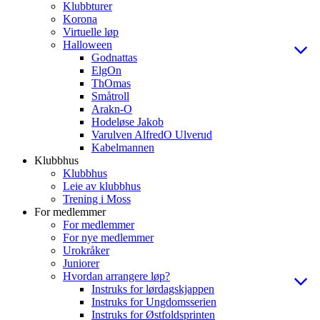
Klubbturer
Korona
Virtuelle løp
Halloween
Godnattas
ElgOn
ThOmas
Småtroll
Arakn-O
Hodeløse Jakob
Varulven AlfredO Ulverud
Kabelmannen
Klubbhus
Klubbhus
Leie av klubbhus
Trening i Moss
For medlemmer
For medlemmer
For nye medlemmer
Urokråker
Juniorer
Hvordan arrangere løp?
Instruks for lørdagskjappen
Instruks for Ungdomsserien
Instruks for Østfoldsprinten