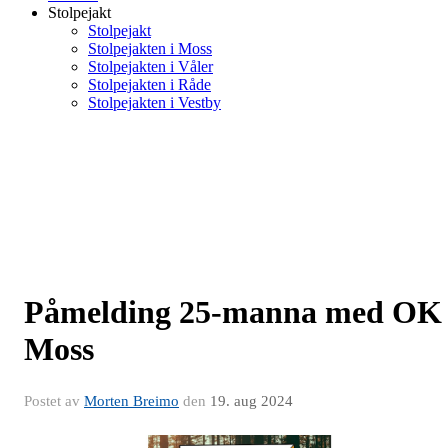
Stolpejakt
Stolpejakt
Stolpejakten i Moss
Stolpejakten i Våler
Stolpejakten i Råde
Stolpejakten i Vestby
Påmelding 25-manna med OK
Moss
Postet av
Morten Breimo
den
19. aug 2024