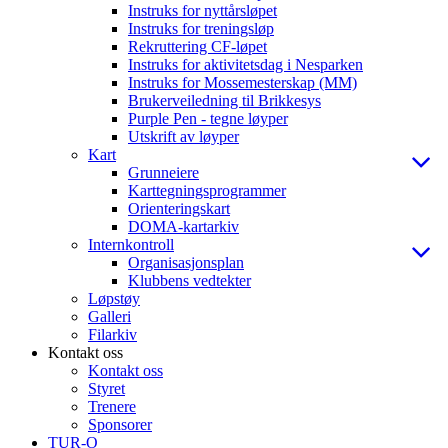
Instruks for nyttårsløpet
Instruks for treningsløp
Rekruttering CF-løpet
Instruks for aktivitetsdag i Nesparken
Instruks for Mossemesterskap (MM)
Brukerveiledning til Brikkesys
Purple Pen - tegne løyper
Utskrift av løyper
Kart
Grunneiere
Karttegningsprogrammer
Orienteringskart
DOMA-kartarkiv
Internkontroll
Organisasjonsplan
Klubbens vedtekter
Løpstøy
Galleri
Filarkiv
Kontakt oss
Kontakt oss
Styret
Trenere
Sponsorer
TUR-O