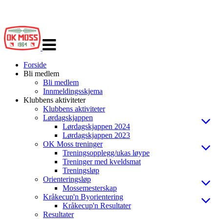
Veksle
navigasjon
Forside
Bli medlem
Bli medlem
Innmeldingsskjema
Klubbens aktiviteter
Klubbens aktiviteter
Lørdagskjappen
Lørdagskjappen 2024
Lørdagskjappen 2023
OK Moss treninger
Treningsopplegg/ukas løype
Treninger med kveldsmat
Treningsløp
Orienteringsløp
Mossemesterskap
Kråkecup'n Byorientering
Kråkecup'n Resultater
Resultater