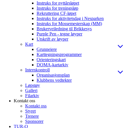
Instruks for nyttårsløpet
Instruks for treningsløp
Rekruttering CF-løpet
Instruks for aktivitetsdag i Nesparken
Instruks for Mossemesterskap (MM)
Brukerveiledning til Brikkesys
Purple Pen - tegne løyper
Utskrift av løyper
Kart
Grunneiere
Karttegningsprogrammer
Orienteringskart
DOMA-kartarkiv
Internkontroll
Organisasjonsplan
Klubbens vedtekter
Løpstøy
Galleri
Filarkiv
Kontakt oss
Kontakt oss
Styret
Trenere
Sponsorer
TUR-O