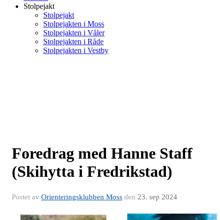
Stolpejakt
Stolpejakt
Stolpejakten i Moss
Stolpejakten i Våler
Stolpejakten i Råde
Stolpejakten i Vestby
Foredrag med Hanne Staff
(Skihytta i Fredrikstad)
Postet av
Orienteringsklubben Moss
den
23. sep 2024