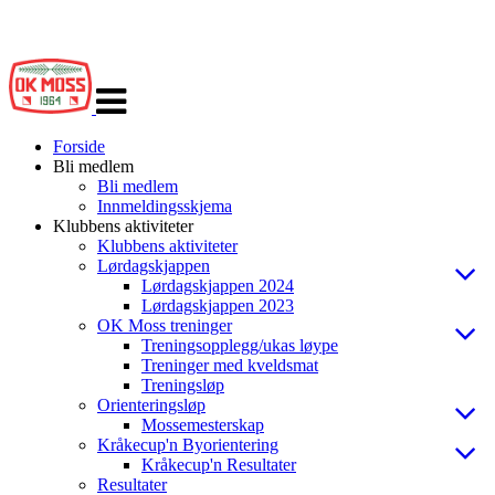
Veksle
navigasjon
Forside
Bli medlem
Bli medlem
Innmeldingsskjema
Klubbens aktiviteter
Klubbens aktiviteter
Lørdagskjappen
Lørdagskjappen 2024
Lørdagskjappen 2023
OK Moss treninger
Treningsopplegg/ukas løype
Treninger med kveldsmat
Treningsløp
Orienteringsløp
Mossemesterskap
Kråkecup'n Byorientering
Kråkecup'n Resultater
Resultater