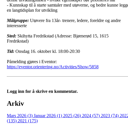
- Kunnskap til å starte samtaler med utøverne, og bedre kunne legg
en langtidsplan for utvikling
Målgruppe:
Utøvere fra 13år- trenere, ledere, foreldre og andre
interesserte
Sted:
Skihytta Fredrikstad (Adresse: Bjørnerød 15, 1615
Fredrikstad)
Tid:
Onsdag 16. oktober kl. 18:00-20:30
Påmelding gjøres i Eventor:
https://eventor.orientering.no/Activities/Show/5858
Logg inn for å skrive en kommentar.
Arkiv
Mars 2026 (3)
Januar 2026 (1)
2025 (26)
2024 (57)
2023 (74)
202
(135)
2021 (175)