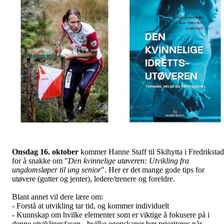
Onsdag 16. oktober
kommer Hanne Staff til Skihytta i Fredrikstad
for å snakke om "
Den kvinnelige utøveren: Utvikling fra
ungdomsløper til ung senior
". Her er det mange gode tips for
utøvere (gutter og jenter), ledere/trenere og foreldre.
Blant annet vil dere lære om:
- Forstå at utvikling tar tid, og kommer individuelt
- Kunnskap om hvilke elementer som er viktige å fokusere på i
denne utviklingsfasen - hvilke egenskaper bør prioriteres når