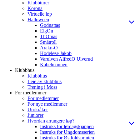
Klubbturer
Korona
Virtuelle løp
Halloween
Godnattas
ElgOn
ThOmas
Småtroll
Arakn-O
Hodeløse Jakob
Varulven AlfredO Ulverud
Kabelmannen
Klubbhus
Klubbhus
Leie av klubbhus
Trening i Moss
For medlemmer
For medlemmer
For nye medlemmer
Urokråker
Juniorer
Hvordan arrangere løp?
Instruks for lørdagskjappen
Instruks for Ungdomsserien
Instruks for Østfoldsprinten