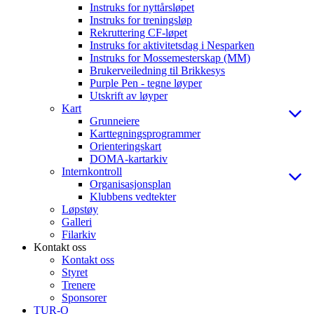
Instruks for nyttårsløpet
Instruks for treningsløp
Rekruttering CF-løpet
Instruks for aktivitetsdag i Nesparken
Instruks for Mossemesterskap (MM)
Brukerveiledning til Brikkesys
Purple Pen - tegne løyper
Utskrift av løyper
Kart
Grunneiere
Karttegningsprogrammer
Orienteringskart
DOMA-kartarkiv
Internkontroll
Organisasjonsplan
Klubbens vedtekter
Løpstøy
Galleri
Filarkiv
Kontakt oss
Kontakt oss
Styret
Trenere
Sponsorer
TUR-O