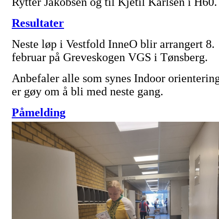
Rytter Jakobsen og til Kjetil Karlsen i H60.
Resultater
Neste løp i Vestfold InneO blir arrangert 8.
februar på Greveskogen VGS i Tønsberg.
Anbefaler alle som synes Indoor orienterin
er gøy om å bli med neste gang.
Påmelding