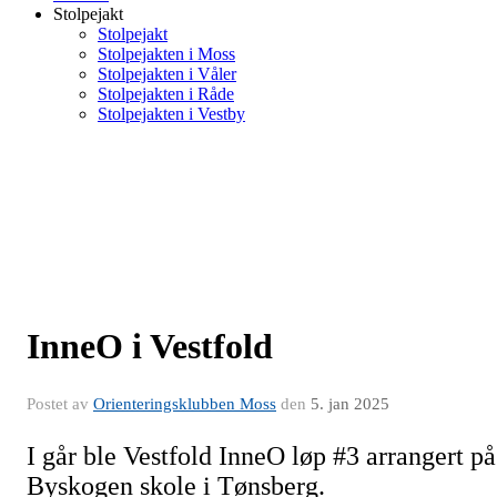
Stolpejakt
Stolpejakt
Stolpejakten i Moss
Stolpejakten i Våler
Stolpejakten i Råde
Stolpejakten i Vestby
InneO i Vestfold
Postet av
Orienteringsklubben Moss
den
5. jan 2025
I går ble Vestfold InneO løp #3 arrangert på
Byskogen skole i Tønsberg.