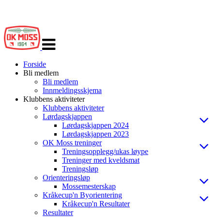
Veksle
navigasjon
Forside
Bli medlem
Bli medlem
Innmeldingsskjema
Klubbens aktiviteter
Klubbens aktiviteter
Lørdagskjappen
Lørdagskjappen 2024
Lørdagskjappen 2023
OK Moss treninger
Treningsopplegg/ukas løype
Treninger med kveldsmat
Treningsløp
Orienteringsløp
Mossemesterskap
Kråkecup'n Byorientering
Kråkecup'n Resultater
Resultater