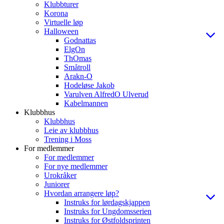
Klubbturer
Korona
Virtuelle løp
Halloween
Godnattas
ElgOn
ThOmas
Småtroll
Arakn-O
Hodeløse Jakob
Varulven AlfredO Ulverud
Kabelmannen
Klubbhus
Klubbhus
Leie av klubbhus
Trening i Moss
For medlemmer
For medlemmer
For nye medlemmer
Urokråker
Juniorer
Hvordan arrangere løp?
Instruks for lørdagskjappen
Instruks for Ungdomsserien
Instruks for Østfoldsprinten