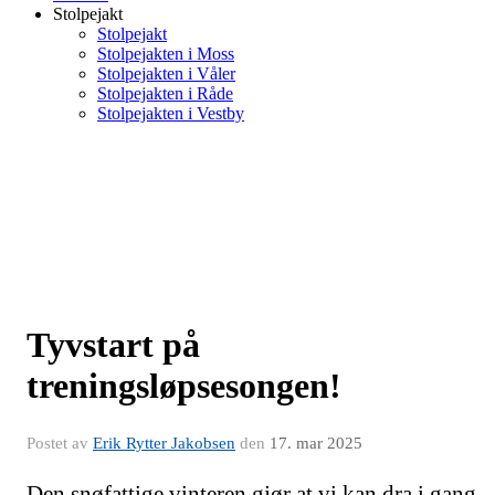
Stolpejakt
Stolpejakt
Stolpejakten i Moss
Stolpejakten i Våler
Stolpejakten i Råde
Stolpejakten i Vestby
Tyvstart på
treningsløpsesongen!
Postet av
Erik Rytter Jakobsen
den
17. mar 2025
Den snøfattige vinteren gjør at vi kan dra i gang