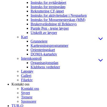
Instruks for nyttårsløpet
Instruks for treningsløp
Rekruttering CF-løpet
Instruks for aktivitetsdag i Nesparken
Instruks for Mossemesterskap (MM)
Brukerveiledning til Brikkesys
Purple Pen - tegne løyper
Utskrift av løyper
Kart
Grunneiere
Karttegningsprogrammer
Orienteringskart
DOMA-kartarkiv
Internkontroll
Organisasjonsplan
Klubbens vedtekter
Løpstøy
Galleri
Filarkiv
Kontakt oss
Kontakt oss
Styret
Trenere
Sponsorer
TUR-O