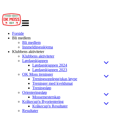
Veksle
navigasjon
Forside
Bli medlem
Bli medlem
Innmeldingsskjema
Klubbens aktiviteter
Klubbens aktiviteter
Lørdagskjappen
Lørdagskjappen 2024
Lørdagskjappen 2023
OK Moss treninger
Treningsopplegg/ukas løype
Treninger med kveldsmat
Treningsløp
Orienteringsløp
Mossemesterskap
Kråkecup'n Byorientering
Kråkecup'n Resultater
Resultater