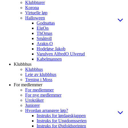
Klubbturer
Korona
Virtuelle løp
Halloween
Godnattas
ElgOn
ThOmas
Småtroll
Arakn-O
Hodeløse Jakob
Varulven AlfredO Ulverud
Kabelmannen
Klubbhus
Klubbhus
Leie av klubbhus
Trening i Moss
For medlemmer
For medlemmer
For nye medlemmer
Urokråker
Juniorer
Hvordan arrangere løp?
Instruks for lørdagskjappen
Instruks for Ungdomsserien
Instruks for Østfoldsprinten