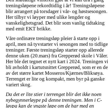
treningsløpene rekordtidlig i år! Treningsløpene
blir arrangert på torsdager i vår- og høstsesongen.
Her tilbyr vi løyper med ulike lengder og
vanskelighetsgrad. Det blir som vanlig tidtaking
med emit EKT brikke.
Våre ordinære treningsløp pleier å starte opp i
april, men nå tyvstarter vi sesongen med to tidlige
treninger. Første treningsløp starter opp allerede
denne uken (20.mars) fra Grepperød skole i Våler.
Her ble det tegnet et nytt kart i 2024. Treningen vi
bli avholdt i kartutsnittet Grepperød, som er en de
av det større kartet Mosseros/Kjærnes/Bliksøya.
Terrenget er lite og kompakt, men byr på ganske
variert skog.
Da det er lite stier i terrenget blir det ikke noen
nybegynnerløype på denne treningen. Men i C-
løypa kan de yngste løpe om de har med en