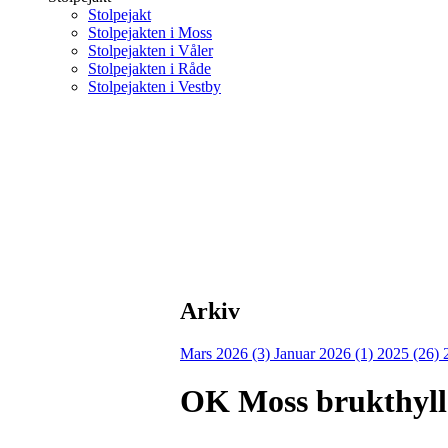
Stolpejakt
Stolpejakten i Moss
Stolpejakten i Våler
Stolpejakten i Råde
Stolpejakten i Vestby
Arkiv
Mars 2026 (3)
Januar 2026 (1)
2025 (26)
OK Moss brukthylle