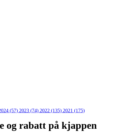
2024 (57)
2023 (74)
2022 (135)
2021 (175)
 og rabatt på kjappen