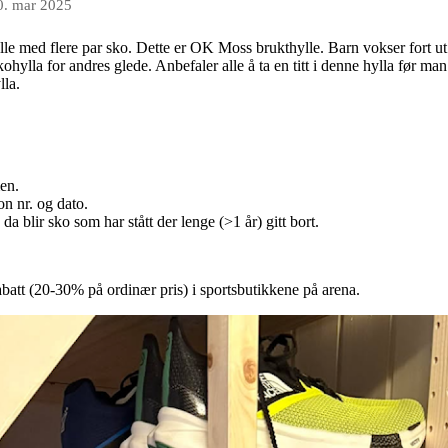
0. mar 2025
le med flere par sko. Dette er OK Moss brukthylle. Barn vokser fort u
ohylla for andres glede. Anbefaler alle å ta en titt i denne hylla før m
lla.
en.
on nr. og dato.
da blir sko som har stått der lenge (>1 år) gitt bort.
tt (20-30% på ordinær pris) i sportsbutikkene på arena.