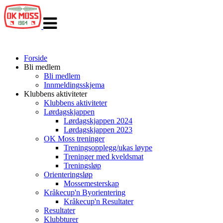
Veksle
navigasjon
Forside
Bli medlem
Bli medlem
Innmeldingsskjema
Klubbens aktiviteter
Klubbens aktiviteter
Lørdagskjappen
Lørdagskjappen 2024
Lørdagskjappen 2023
OK Moss treninger
Treningsopplegg/ukas løype
Treninger med kveldsmat
Treningsløp
Orienteringsløp
Mossemesterskap
Kråkecup'n Byorientering
Kråkecup'n Resultater
Resultater
Klubbturer