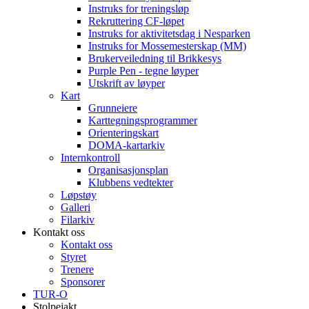
Instruks for treningsløp
Rekruttering CF-løpet
Instruks for aktivitetsdag i Nesparken
Instruks for Mossemesterskap (MM)
Brukerveiledning til Brikkesys
Purple Pen - tegne løyper
Utskrift av løyper
Kart
Grunneiere
Karttegningsprogrammer
Orienteringskart
DOMA-kartarkiv
Internkontroll
Organisasjonsplan
Klubbens vedtekter
Løpstøy
Galleri
Filarkiv
Kontakt oss
Kontakt oss
Styret
Trenere
Sponsorer
TUR-O
Stolpejakt