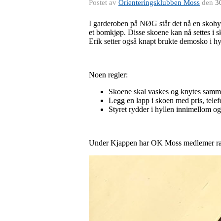
Postet av
Orienteringsklubben Moss
den
3
I garderoben på NØG står det nå en skohyl
et bomkjøp. Disse skoene kan nå settes i sk
Erik setter også knapt brukte demosko i hy
Noen regler:
Skoene skal vaskes og knytes samm
Legg en lapp i skoen med pris, telef
Styret rydder i hyllen innimellom og 
Under Kjappen har OK Moss medlemer raba