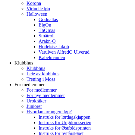
Korona
Virtuelle løp
Halloween
Godnattas
ElgOn
ThOmas
Småtroll
Arakn-O
Hodeløse Jakob
Varulven AlfredO Ulverud
Kabelmannen
Klubbhus
Klubbhus
Leie av klubbhus
Trening i Moss
For medlemmer
For medlemmer
For nye medlemmer
Urokråker
Juniorer
Hvordan arrangere løp?
Instruks for lørdagskjappen
Instruks for Ungdomsserien
Instruks for Østfoldsprinten
Instruks for nyttårsløpet