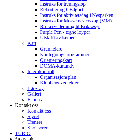
Instruks for treningsløp
Rekruttering CF-løpet
Instruks for aktivitetsdag i Nesparken
Instruks for Mossemesterskap (MM)
Brukerveiledning til Brikkesys
Purple Pen - tegne løyper
Utskrift av løyper
Kart
Grunneiere
Karttegningsprogrammer
Orienteringskart
DOMA-kartarkiv
Internkontroll
Organisasjonsplan
Klubbens vedtekter
Løpstøy
Galleri
Filarkiv
Kontakt oss
Kontakt oss
Styret
Trenere
Sponsorer
TUR-O
Stolpejakt