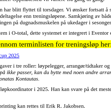
har blitt flyttet til torsdager. Vi ønsker fortsatt 
e deltagelse enn treningsløpene. Samkjøring av bå
ningen på dugnadsmuskelen på ukedager i sesonge
tem i O-total, dette systemet er integrert i Eventor
ennom terminlisten for treningsløp her
ecup 2025
aver i tre roller: løypelegger, arrangør/tidtaker og
på ikke passer, kan du bytte med noen andre arrang
Donatas Kontautas.
sløpkoordinator i 2025. Han kan svare på det mes
rinting kan rettes til Erik R. Jakobsen.