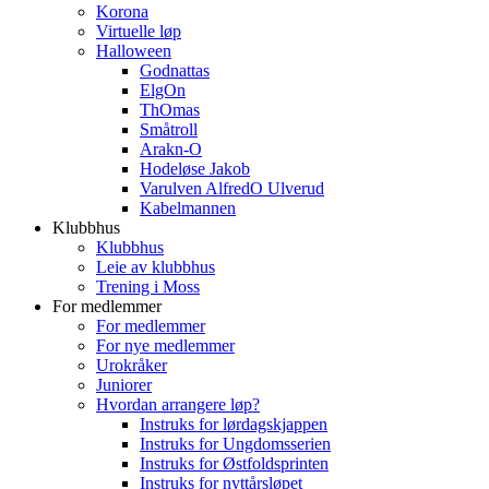
Korona
Virtuelle løp
Halloween
Godnattas
ElgOn
ThOmas
Småtroll
Arakn-O
Hodeløse Jakob
Varulven AlfredO Ulverud
Kabelmannen
Klubbhus
Klubbhus
Leie av klubbhus
Trening i Moss
For medlemmer
For medlemmer
For nye medlemmer
Urokråker
Juniorer
Hvordan arrangere løp?
Instruks for lørdagskjappen
Instruks for Ungdomsserien
Instruks for Østfoldsprinten
Instruks for nyttårsløpet