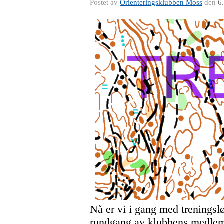
Postet av
Orienteringsklubben Moss
den
6
Nå er vi i gang med treningsl
rundgang av klubbens medlemm