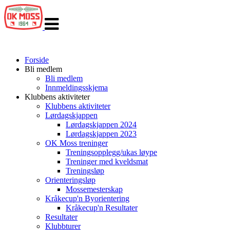
Veksle
navigasjon
Forside
Bli medlem
Bli medlem
Innmeldingsskjema
Klubbens aktiviteter
Klubbens aktiviteter
Lørdagskjappen
Lørdagskjappen 2024
Lørdagskjappen 2023
OK Moss treninger
Treningsopplegg/ukas løype
Treninger med kveldsmat
Treningsløp
Orienteringsløp
Mossemesterskap
Kråkecup'n Byorientering
Kråkecup'n Resultater
Resultater
Klubbturer