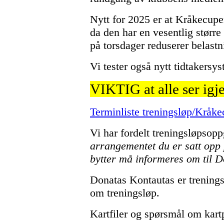
Nytt for 2025 er at Kråkecupen 
da den har en vesentlig størr
på torsdager reduserer
belast
Vi tester også nytt tidtakersys
VIKTIG at alle ser igj
Terminliste treningsløp/Kråk
Vi har fordelt treningsløpsoppg
arrangementet du er satt opp 
bytter må informeres om til 
Donatas Kontautas er trening
om treningsløp.
Kartfiler og spørsmål om kartp