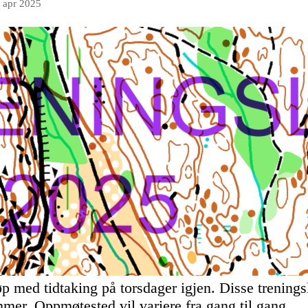
. apr 2025
øp med tidtaking på torsdager igjen. Disse trening
er. Oppmøtested vil variere fra gang til gang.