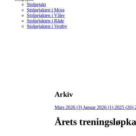
Stolpejakt
Stolpejakten i Moss
Stolpejakten i Våler
Stolpejakten i Råde
Stolpejakten i Vestby
Arkiv
Mars 2026 (3)
Januar 2026 (1)
2025 (26)
Årets treningsløpka