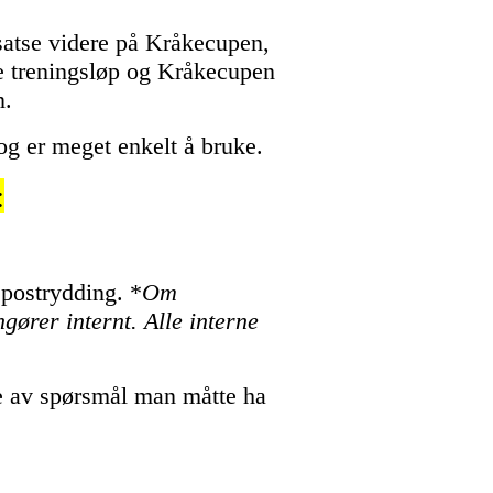
å satse videre på Kråkecupen,
de treningsløp og Kråkecupen
n.
 og er meget enkelt å bruke.
:
 postrydding. *
Om
ører internt. Alle interne
te av spørsmål man måtte ha