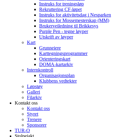
Instruks for treningsløp
Rekruttering CF-løpet
Instruks for aktivitetsdag i Nesparken
Instruks for Mossemesterskap (MM)
Brukerveiledning til Brikkesys
Purple Pen - tegne løyper
Utskrift av løyper
Kart
Grunneiere
Karttegningsprogrammer
Orienteringskart
DOMA-kartarkiv
Internkontroll
Organisasjonsplan
Klubbens vedtekter
Løpstøy
Galleri
Filarkiv
Kontakt oss
Kontakt oss
Styret
Trenere
Sponsorer
TUR-O
Stolpejakt