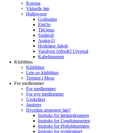
Korona
Virtuelle løp
Halloween
Godnattas
ElgOn
ThOmas
Småtroll
Arakn-O
Hodeløse Jakob
Varulven AlfredO Ulverud
Kabelmannen
Klubbhus
Klubbhus
Leie av klubbhus
Trening i Moss
For medlemmer
For medlemmer
For nye medlemmer
Urokråker
Juniorer
Hvordan arrangere løp?
Instruks for lørdagskjappen
Instruks for Ungdomsserien
Instruks for Østfoldsprinten
Instruks for nyttårsløpet