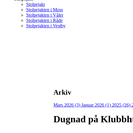
Stolpejakt
Stolpejakten i Moss
Stolpejakten i Våler
Stolpejakten i Råde
Stolpejakten i Vestby
Arkiv
Mars 2026 (3)
Januar 2026 (1)
2025 (26)
Dugnad på Klubbh