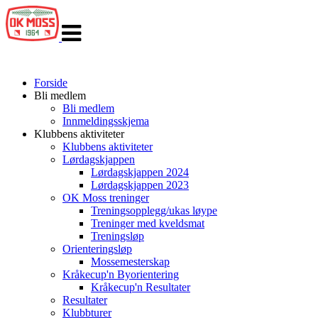
Veksle
navigasjon
Forside
Bli medlem
Bli medlem
Innmeldingsskjema
Klubbens aktiviteter
Klubbens aktiviteter
Lørdagskjappen
Lørdagskjappen 2024
Lørdagskjappen 2023
OK Moss treninger
Treningsopplegg/ukas løype
Treninger med kveldsmat
Treningsløp
Orienteringsløp
Mossemesterskap
Kråkecup'n Byorientering
Kråkecup'n Resultater
Resultater
Klubbturer