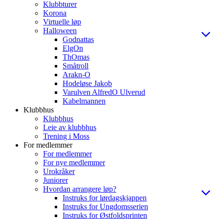
Klubbturer
Korona
Virtuelle løp
Halloween
Godnattas
ElgOn
ThOmas
Småtroll
Arakn-O
Hodeløse Jakob
Varulven AlfredO Ulverud
Kabelmannen
Klubbhus
Klubbhus
Leie av klubbhus
Trening i Moss
For medlemmer
For medlemmer
For nye medlemmer
Urokråker
Juniorer
Hvordan arrangere løp?
Instruks for lørdagskjappen
Instruks for Ungdomsserien
Instruks for Østfoldsprinten