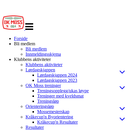
Veksle
navigasjon
Forside
Bli medlem
Bli medlem
Innmeldingsskjema
Klubbens aktiviteter
Klubbens aktiviteter
Lørdagskjappen
Lørdagskjappen 2024
Lørdagskjappen 2023
OK Moss treninger
Treningsopplegg/ukas løype
Treninger med kveldsmat
Treningsløp
Orienteringsløp
Mossemesterskap
Kråkecup'n Byorientering
Kråkecup'n Resultater
Resultater