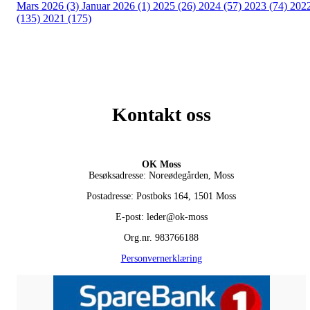
Mars 2026 (3)
Januar 2026 (1)
2025 (26)
2024 (57)
2023 (74)
202
(135)
2021 (175)
Kontakt oss
OK Moss
Besøksadresse: Noreødegården, Moss
Postadresse: Postboks 164, 1501 Moss
E-post: leder@ok-moss
Org.nr. 983766188
Personvernerklæring