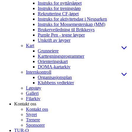
Instruks for nyttårsløpet
Instruks for treningsløp
Rekruttering CF-løpet
Instruks for aktivitetsdag i Nesparken
Instruks for Mossemesterskap (MM)
Brukerveiledning til Brikkesys
Purple Pen - tegne løyper
Utskrift av løyper
Kart
Grunneiere
Karttegningsprogrammer
Orienteringskart
DOMA-kartarkiv
Internkontroll
Organisasjonsplan
Klubbens vedtekter
Løpstøy
Galleri
Filarkiv
Kontakt oss
Kontakt oss
Styret
Trenere
Sponsorer
TUR-O