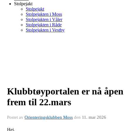
Stolpejakt
Stolpejakt
Stolpejakten i Moss
Stolpejakten i Våler
Stolpejakten i Råde
Stolpejakten i Vestby
Klubbtøyportalen er nå åpen
frem til 22.mars
Postet av
Orienteringsklubben Moss
den
11. mar 2026
Hei,