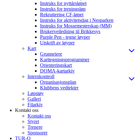
Instruks for nyttårsløpet
Instruks for treningsløp
Rekruttering CF-løpet
Instruks for aktivitetsdag i Nesparken
Instruks for Mossemesterskap (MM)
Brukerveiledning til Brikkesys
Purple Pen - tegne løyper
Utskrift av løyper
Kart
Grunneiere
Karttegningsprogrammer
Orienteringskart
DOMA-kartarkiv
Internkontroll
Organisasjonsplan
Klubbens vedtekter
Løpstøy
Galleri
Filarkiv
Kontakt oss
Kontakt oss
Styret
Trenere
Sponsorer
TUR-O