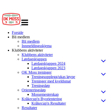
Veksle
navigasjon
Forside
Bli medlem
Bli medlem
Innmeldingsskjema
Klubbens aktiviteter
Klubbens aktiviteter
Lørdagskjappen
Lørdagskjappen 2024
Lørdagskjappen 2023
OK Moss treninger
Treningsopplegg/ukas løype
Treninger med kveldsmat
Treningsløp
Orienteringsløp
Mossemesterskap
Kråkecup'n Byorientering
Kråkecup'n Resultater
Resultater