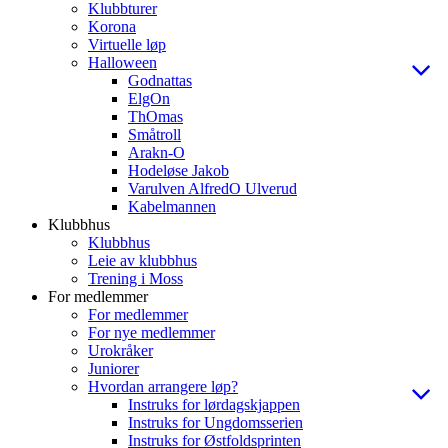
Klubbturer
Korona
Virtuelle løp
Halloween
Godnattas
ElgOn
ThOmas
Småtroll
Arakn-O
Hodeløse Jakob
Varulven AlfredO Ulverud
Kabelmannen
Klubbhus
Klubbhus
Leie av klubbhus
Trening i Moss
For medlemmer
For medlemmer
For nye medlemmer
Urokråker
Juniorer
Hvordan arrangere løp?
Instruks for lørdagskjappen
Instruks for Ungdomsserien
Instruks for Østfoldsprinten