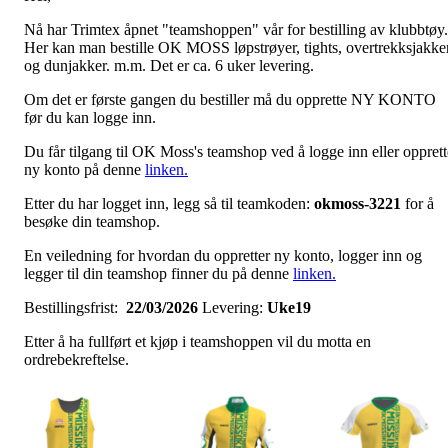
Nå har Trimtex åpnet "teamshoppen" vår for bestilling av klubbtøy.
Her kan man bestille OK MOSS løpstrøyer, tights, overtrekksjakke
og dunjakker. m.m. Det er ca. 6 uker levering.
Om det er første gangen du bestiller må du opprette NY KONTO
før du kan logge inn.
Du får tilgang til OK Moss's teamshop ved å logge inn eller opprett
ny konto på denne
linken.
Etter du har logget inn, legg så til teamkoden:
okmoss-3221
for å
besøke din teamshop.
En veiledning for hvordan du oppretter ny konto, logger inn og
legger til din teamshop finner du på denne
linken.
Bestillingsfrist:
22/03/2026
Levering:
Uke19
Etter å ha fullført et kjøp i teamshoppen vil du motta en
ordrebekreftelse.