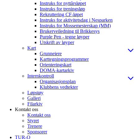
Instruks for nyttårsløpet
Instruks for treningsløp
Rekruttering CF-løpet
Instruks for aktivitetsdag i Nesparken
Instruks for Mossemesterskap (MM)
Brukerveiledning til Brikkesys
Purple Pen - tegne løyper
Utskrift av løyper
Kart
Grunneiere
Karttegningsprogrammer
Orienteringskart
DOMA-kartarkiv
Internkontroll
Organisasjonsplan
Klubbens vedtekter
Løpstøy
Galleri
Filarkiv
Kontakt oss
Kontakt oss
Styret
Trenere
Sponsorer
TUR-O