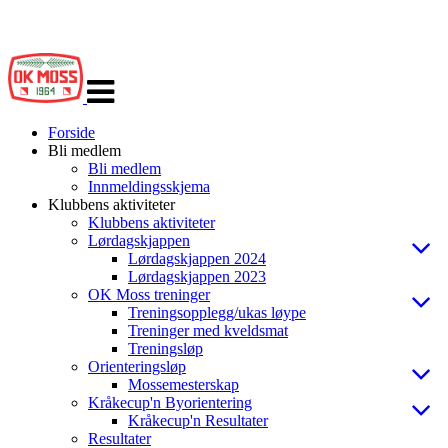
Veksle
navigasjon
Forside
Bli medlem
Bli medlem
Innmeldingsskjema
Klubbens aktiviteter
Klubbens aktiviteter
Lørdagskjappen
Lørdagskjappen 2024
Lørdagskjappen 2023
OK Moss treninger
Treningsopplegg/ukas løype
Treninger med kveldsmat
Treningsløp
Orienteringsløp
Mossemesterskap
Kråkecup'n Byorientering
Kråkecup'n Resultater
Resultater