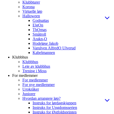
Klubbturer
Korona
Virtuelle løp
Halloween
Godnattas
ElgOn
ThOmas
Småtroll
Arakn-O
Hodeløse Jakob
Varulven AlfredO Ulverud
Kabelmannen
Klubbhus
Klubbhus
Leie av klubbhus
Trening i Moss
For medlemmer
For medlemmer
For nye medlemmer
Urokråker
Juniorer
Hvordan arrangere løp?
Instruks for lørdagskjappen
Instruks for Ungdomsserien
Instruks for Østfoldsprinten