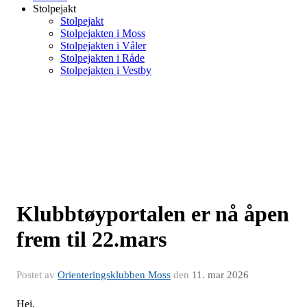
Stolpejakt
Stolpejakt
Stolpejakten i Moss
Stolpejakten i Våler
Stolpejakten i Råde
Stolpejakten i Vestby
Klubbtøyportalen er nå åpen
frem til 22.mars
Postet av
Orienteringsklubben Moss
den
11. mar 2026
Hei,