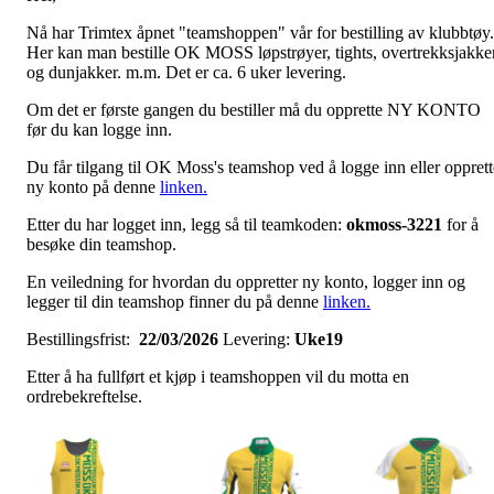
Nå har Trimtex åpnet "teamshoppen" vår for bestilling av klubbtøy.
Her kan man bestille OK MOSS løpstrøyer, tights, overtrekksjakke
og dunjakker. m.m. Det er ca. 6 uker levering.
Om det er første gangen du bestiller må du opprette NY KONTO
før du kan logge inn.
Du får tilgang til OK Moss's teamshop ved å logge inn eller opprett
ny konto på denne
linken.
Etter du har logget inn, legg så til teamkoden:
okmoss-3221
for å
besøke din teamshop.
En veiledning for hvordan du oppretter ny konto, logger inn og
legger til din teamshop finner du på denne
linken.
Bestillingsfrist:
22/03/2026
Levering:
Uke19
Etter å ha fullført et kjøp i teamshoppen vil du motta en
ordrebekreftelse.