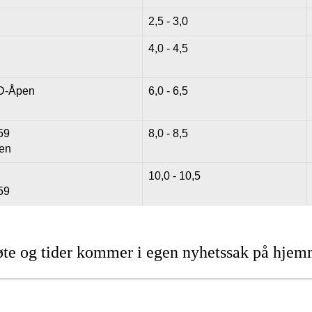
2,5 - 3,0
4,0 - 4,5
D-Åpen
6,0 - 6,5
59
8,0 - 8,5
en
10,0 - 10,5
59
e og tider kommer i egen nyhetssak på hjem