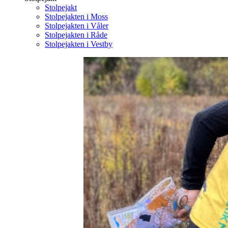
Stolpejakt
Stolpejakten i Moss
Stolpejakten i Våler
Stolpejakten i Råde
Stolpejakten i Vestby