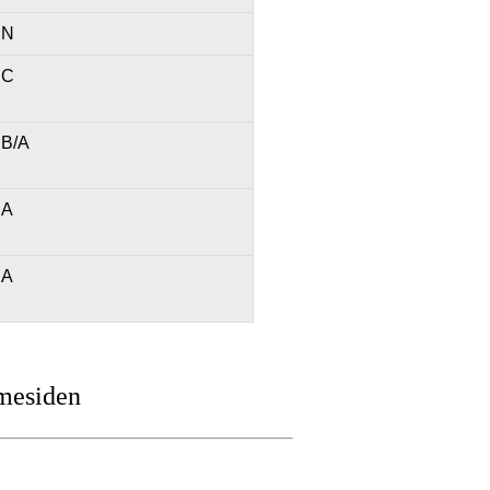
N
C
B/A
A
A
mesiden