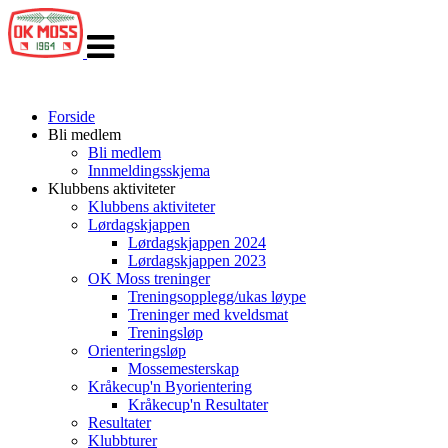
Veksle
navigasjon
Forside
Bli medlem
Bli medlem
Innmeldingsskjema
Klubbens aktiviteter
Klubbens aktiviteter
Lørdagskjappen
Lørdagskjappen 2024
Lørdagskjappen 2023
OK Moss treninger
Treningsopplegg/ukas løype
Treninger med kveldsmat
Treningsløp
Orienteringsløp
Mossemesterskap
Kråkecup'n Byorientering
Kråkecup'n Resultater
Resultater
Klubbturer