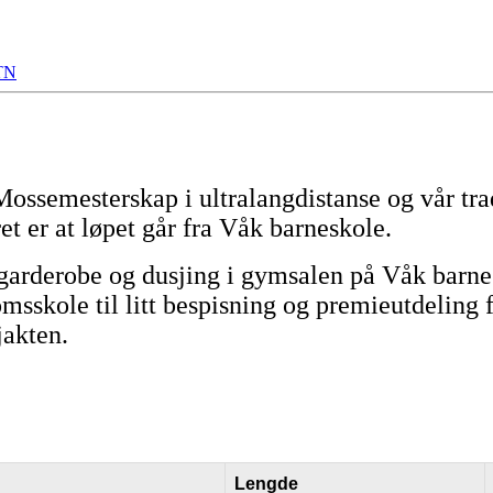
TN
Mossemesterskap i ultralangdistanse og vår tra
et er at løpet går fra Våk barneskole.
 garderobe og dusjing i gymsalen på Våk barnes
sskole til litt bespisning og premieutdeling f
akten.
Lengde