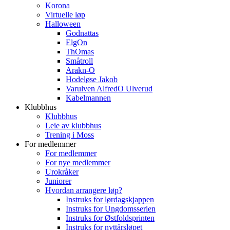
Korona
Virtuelle løp
Halloween
Godnattas
ElgOn
ThOmas
Småtroll
Arakn-O
Hodeløse Jakob
Varulven AlfredO Ulverud
Kabelmannen
Klubbhus
Klubbhus
Leie av klubbhus
Trening i Moss
For medlemmer
For medlemmer
For nye medlemmer
Urokråker
Juniorer
Hvordan arrangere løp?
Instruks for lørdagskjappen
Instruks for Ungdomsserien
Instruks for Østfoldsprinten
Instruks for nyttårsløpet