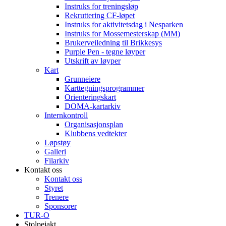
Instruks for treningsløp
Rekruttering CF-løpet
Instruks for aktivitetsdag i Nesparken
Instruks for Mossemesterskap (MM)
Brukerveiledning til Brikkesys
Purple Pen - tegne løyper
Utskrift av løyper
Kart
Grunneiere
Karttegningsprogrammer
Orienteringskart
DOMA-kartarkiv
Internkontroll
Organisasjonsplan
Klubbens vedtekter
Løpstøy
Galleri
Filarkiv
Kontakt oss
Kontakt oss
Styret
Trenere
Sponsorer
TUR-O
Stolpejakt