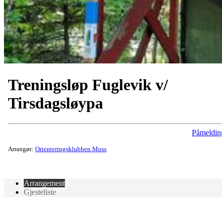
Treningsløp Fuglevik v/
Tirsdagsløypa
Påmeldin
Arrangør:
Orienteringsklubben Moss
Arrangement
Gjesteliste