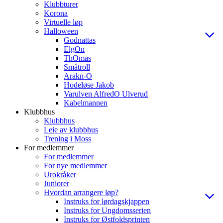
Klubbturer
Korona
Virtuelle løp
Halloween
Godnattas
ElgOn
ThOmas
Småtroll
Arakn-O
Hodeløse Jakob
Varulven AlfredO Ulverud
Kabelmannen
Klubbhus
Klubbhus
Leie av klubbhus
Trening i Moss
For medlemmer
For medlemmer
For nye medlemmer
Urokråker
Juniorer
Hvordan arrangere løp?
Instruks for lørdagskjappen
Instruks for Ungdomsserien
Instruks for Østfoldsprinten