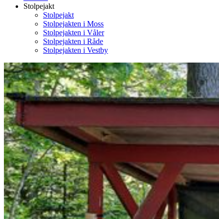
Stolpejakt
Stolpejakt
Stolpejakten i Moss
Stolpejakten i Våler
Stolpejakten i Råde
Stolpejakten i Vestby