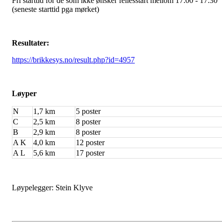
Fri starttid for de som ikke ønsker fellesstart mellom 17:00 - 17:30
(seneste starttid pga mørket)
Resultater:
https://brikkesys.no/result.php?id=4957
Løyper
N
1,7 km
5 poster
C
2,5 km
8 poster
B
2,9 km
8 poster
A K
4,0 km
12 poster
A L
5,6 km
17 poster
Løypelegger: Stein Klyve