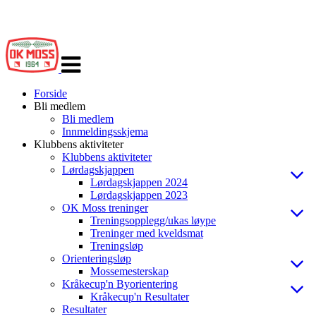
Veksle
navigasjon
Forside
Bli medlem
Bli medlem
Innmeldingsskjema
Klubbens aktiviteter
Klubbens aktiviteter
Lørdagskjappen
Lørdagskjappen 2024
Lørdagskjappen 2023
OK Moss treninger
Treningsopplegg/ukas løype
Treninger med kveldsmat
Treningsløp
Orienteringsløp
Mossemesterskap
Kråkecup'n Byorientering
Kråkecup'n Resultater
Resultater