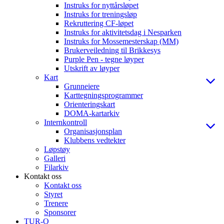
Instruks for nyttårsløpet
Instruks for treningsløp
Rekruttering CF-løpet
Instruks for aktivitetsdag i Nesparken
Instruks for Mossemesterskap (MM)
Brukerveiledning til Brikkesys
Purple Pen - tegne løyper
Utskrift av løyper
Kart
Grunneiere
Karttegningsprogrammer
Orienteringskart
DOMA-kartarkiv
Internkontroll
Organisasjonsplan
Klubbens vedtekter
Løpstøy
Galleri
Filarkiv
Kontakt oss
Kontakt oss
Styret
Trenere
Sponsorer
TUR-O